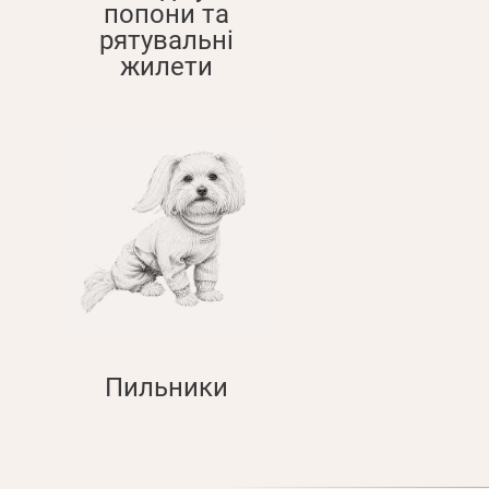
попони та
рятувальні
жилети
Пильники