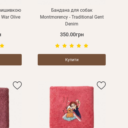
дження
Повторіть
 вишивкою
Бандана для собак
пароль
 War Olive
Montmorency - Traditional Gent
)
Denim
Зареєструватися
н
350.00грн
Купити