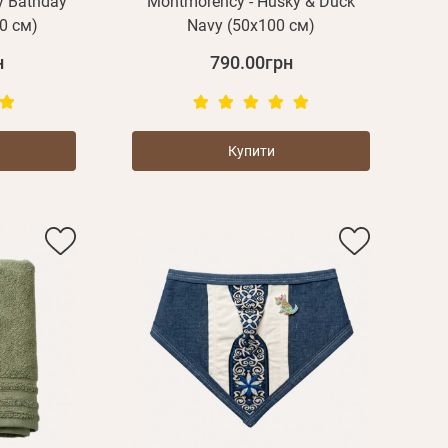
y Bathday
Montmorency - Husky & Duck
0 см)
Navy (50x100 см)
н
790.00грн
Купити
Пароль
Пароль