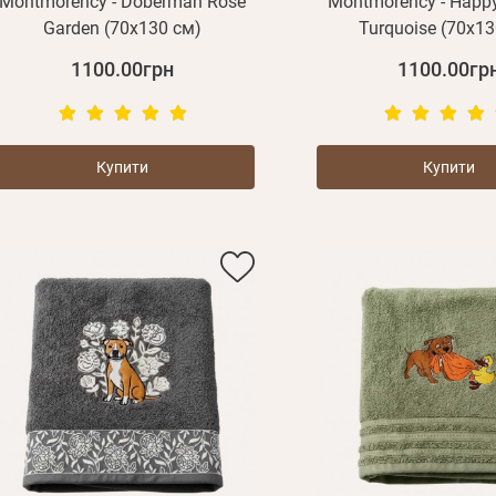
Montmorency - Doberman Rose
Montmorency - Happ
Garden (70х130 см)
Turquoise (70х13
1100.00грн
1100.00гр
Купити
Купити
E mail
Пароль
Новий пароль
Ел.
Забули пароль?
E mail
пошта*