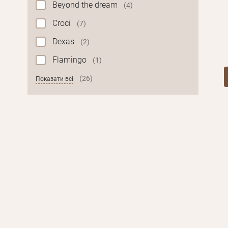
Beyond the dream
(4)
Croci
(7)
Dexas
(2)
Flamingo
(1)
(26)
Показати всі
Особисті дані
Ім'я*