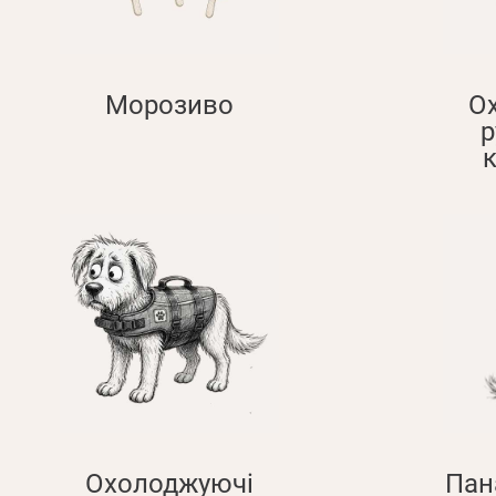
Морозиво
О
р
Охолоджуючі
Пан