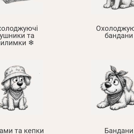
холоджуючі
Охолоджую
ушники та
бандани
килимки ❄
ами та кепки
Бандани