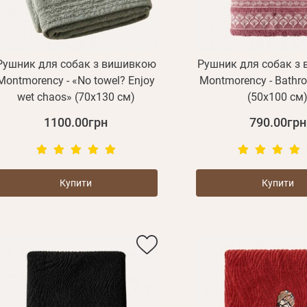
Рушник для собак з вишивкою
Рушник для собак з
Montmorency - «No towel? Enjoy
Montmorency - Bathr
wet chaos» (70х130 см)
(50x100 см
1100.00грн
790.00грн
Купити
Купити