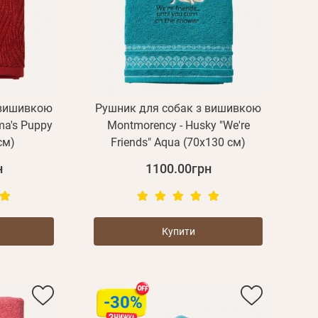
 вишивкою
Рушник для собак з вишивкою
ma's Puppy
Montmorency - Husky "We're
см)
Friends" Aqua (70х130 см)
н
1100.00грн
Купити
-30%