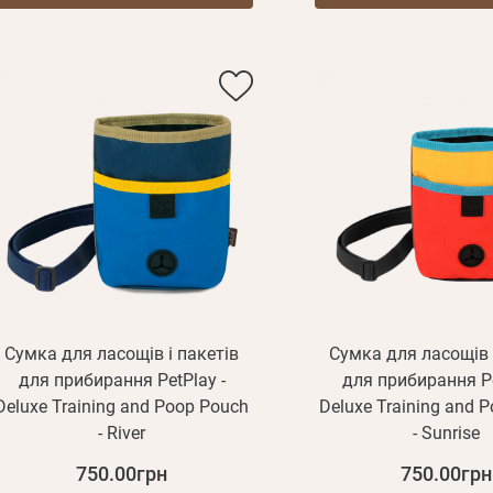
E mail
Сумка для ласощів і пакетів
Сумка для ласощів 
для прибирання PetPlay -
для прибирання Pe
Deluxe Training and Poop Pouch
Deluxe Training and 
Пароль
- River
- Sunrise
Новий пароль
Ел.
Забули пароль?
E mail
750.00грн
750.00грн
пошта*