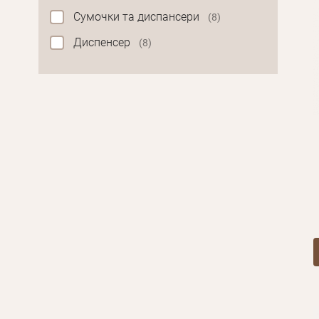
Сумочки та диспансери
(8)
Диспенсер
(8)