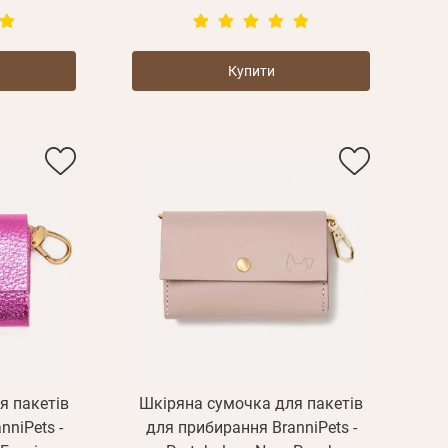
дження
Повторіть
пароль
Купити
Зареєструватися
я пакетів
Шкіряна сумочка для пакетів
niPets -
для прибирання BranniPets -