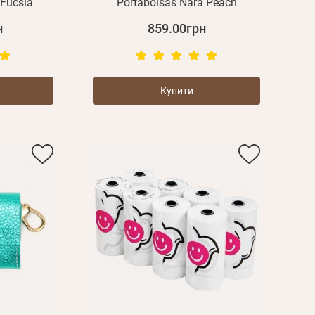
 Fucsia
Portabolsas Nara Peach
н
859.00грн
Купити