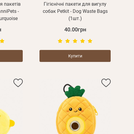
я пакетів
Гігієнічні пакети для вигулу
niPets -
собак Petkit - Dog Waste Bags
urquoise
(1шт.)
н
40.00грн
Купити