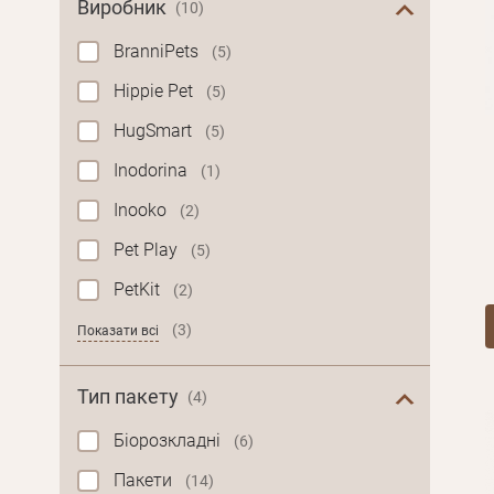
Виробник
(10)
BranniPets
(5)
Hippie Pet
(5)
HugSmart
(5)
Inodorina
(1)
Inooko
(2)
Pet Play
(5)
PetKit
(2)
(3)
Показати всі
Тип пакету
(4)
Біорозкладні
(6)
Пакети
(14)