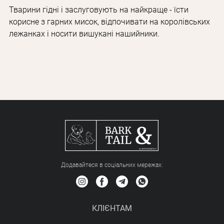
Тварини гідні і заслуговують на найкраще - їсти
корисне з гарних мисок, відпочивати на королівських
лежанках і носити вишукані нашийники.
Додавайтеся в соціальних мережах:
КЛІЄНТАМ