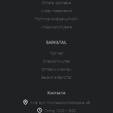
Оплата і доставка
Умови повернення
Політика конфіденційності
Угода користувача
BARK&TAIL
Про Нас
Співробітництво
Оптовим клієнтам
Вакансії в Bark&Tail
Контакти
Київ, вул. Микільсько-Слобідська, 4В
Пн-Нд: 10:00 - 19:00