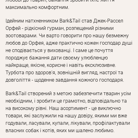
максимально комфортним.
Ідейним натхненником Bark&Tail став Джек-Рассел
Орфей - рідкісний гурман, розпещений різними
зоотоварами. Чи варто говорити про нашу безмежну
любов до Орфея, адже практично кожен господар душі
не сподівається у вихованці. І саме це почуття
породжує бажання дати своєму улюбленцю
найкраще, якісне, корисне і навіть ексклюзивне.
Турбота про здоров'я, зовнішній вигляд, настрої та
довголіття - щоденне завдання кожного господаря.
Bark&Tail створений з метою забезпечити тварин усім
необхідним, і зробити це грамотно, відповідально та
на високому рівні. Наш асортимент - це виключно
товари, які заслужили на нашу довіру, якими ми вже
годували, ласували, купали, лікували, профілактували
власних собак і котів, яких ми шалено любимо.