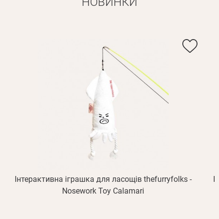
НОВИНКИ
Інтерактивна іграшка для ласощів thefurryfolks -
І
Nosework Toy Calamari