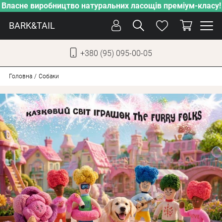
Власне виробництво натуральних ласощів преміум-класу!
BARK&TAIL
+380 (95) 095-00-05
УКР
РУС
Головна
Собаки
ДОГЛЯД
ПІКЛУВАННЯ
ВІД СПЕКИ
ВЛАСНЕ ВИРОБНИЦТВО
НОВИНКИ
АКЦІЇ
ДЛЯ КОТІВ