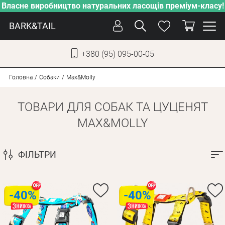
Власне виробництво натуральних ласощів преміум-класу!
BARK&TAIL
+380 (95) 095-00-05
УКР
РУС
Головна
Собаки
Max&Molly
ТОВАРИ ДЛЯ СОБАК ТА ЦУЦЕНЯТ
ДОГЛЯД
MAX&MOLLY
ПІКЛУВАННЯ
ВІД СПЕКИ
ФІЛЬТРИ
ВЛАСНЕ ВИРОБНИЦТВО
НОВИНКИ
АКЦІЇ
-40%
-40%
ДЛЯ КОТІВ