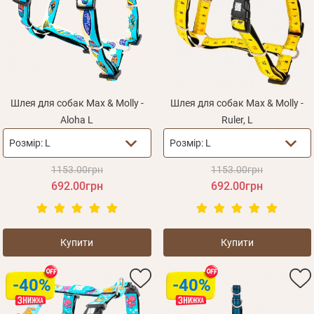
Оплата і доставка
Програма лояльності
Про Нас
Оптовим клієнтам
Контакти
Шлея для собак Max & Molly -
Шлея для собак Max & Molly -
Aloha L
Ruler, L
+380 (95) 095-00-05
Розмір:
L
Розмір:
L
1153.00грн
1153.00грн
692.00грн
692.00грн
Купити
Купити
-40%
-40%