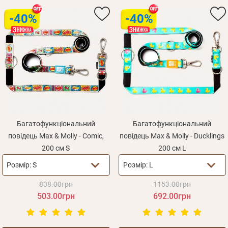
-40%
-40%
Багатофункціональний
Багатофункціональний
повідець Max & Molly - Comic,
повідець Max & Molly - Ducklings
200 см S
200 см L
Розмір:
S
Розмір:
L
838.00грн
1153.00грн
503.00грн
692.00грн