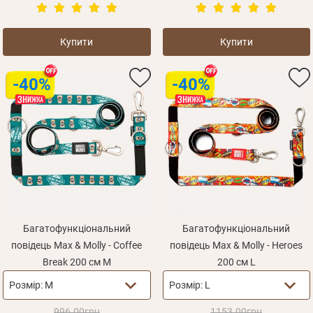
Купити
Купити
-40%
-40%
Особисті дані
Багатофункціональний
Багатофункціональний
повідець Max & Molly - Coffee
повідець Max & Molly - Heroes
Break 200 см M
200 см L
Розмір:
M
Розмір:
L
996.00грн
1153.00грн