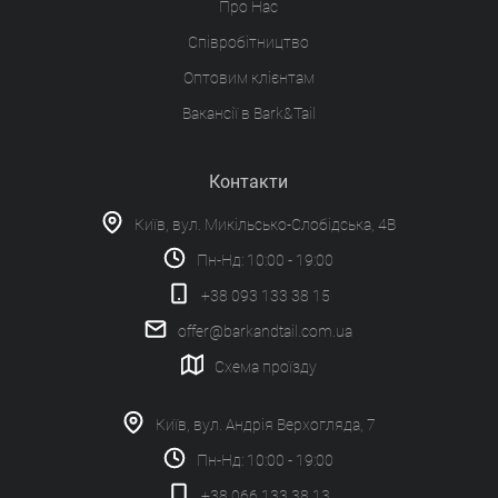
Про Нас
Співробітництво
Оптовим клієнтам
Вакансії в Bark&Tail
Контакти
Київ, вул. Микільсько-Слобідська, 4В
Пн-Нд: 10:00 - 19:00
+38 093 133 38 15
offer@barkandtail.com.ua
Схема проїзду
Київ, вул. Андрія Верхогляда, 7
Пн-Нд: 10:00 - 19:00
+38 066 133 38 13