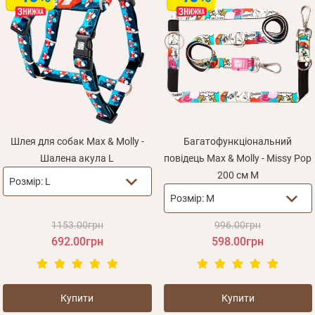
Шлея для собак Max & Molly -
Багатофункціональний
Шалена акула L
повідець Max & Molly - Missy Pop
200 см M
Розмір:
L
Розмір:
M
1153.00грн
996.00грн
692.00грн
598.00грн
Купити
Купити