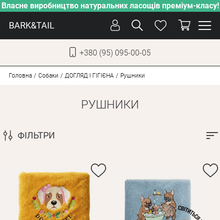
Власне виробництво натуральних ласощів преміум-класу!
BARK&TAIL
+380 (95) 095-00-05
УКР
РУС
Головна
Собаки
ДОГЛЯД І ГІГІЄНА
Рушники
РУШНИКИ
ДОГЛЯД
ПІКЛУВАННЯ
ФІЛЬТРИ
ВІД СПЕКИ
ВЛАСНЕ ВИРОБНИЦТВО
НОВИНКИ
АКЦІЇ
ДЛЯ КОТІВ