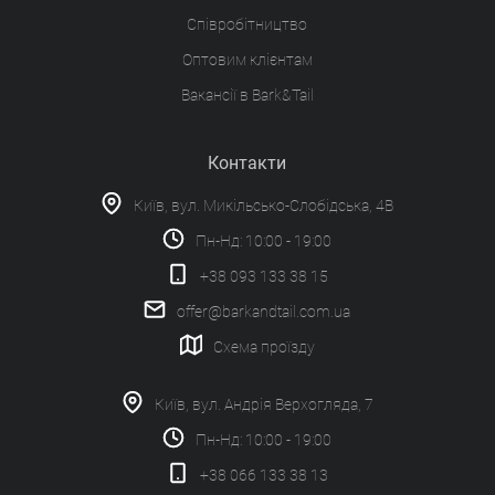
Співробітництво
Оптовим клієнтам
Вакансії в Bark&Tail
Контакти
Київ, вул. Микільсько-Слобідська, 4В
Пн-Нд: 10:00 - 19:00
+38 093 133 38 15
offer@barkandtail.com.ua
Схема проїзду
Київ, вул. Андрія Верхогляда, 7
Пн-Нд: 10:00 - 19:00
+38 066 133 38 13