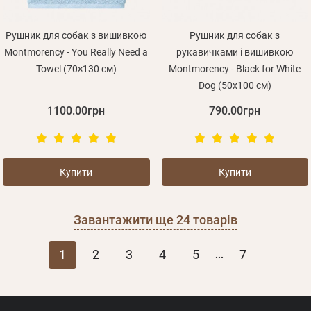
Рушник для собак з вишивкою
Рушник для собак з
Montmorency - You Really Need a
рукавичками і вишивкою
Towel (70×130 см)
Montmorency - Black for White
Dog (50x100 см)
1100.00грн
790.00грн
Купити
Купити
Завантажити ще
24
товарів
1
2
3
4
5
7
...