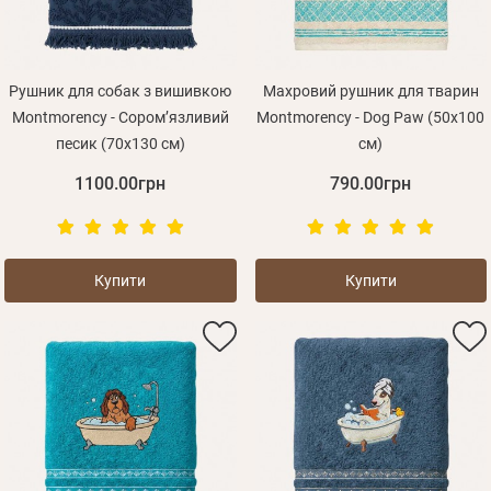
Рушник для собак з вишивкою
Махровий рушник для тварин
Montmorency - Соромʼязливий
Montmorency - Dog Paw (50x100
песик (70х130 см)
см)
Зареєструватися
1100.00грн
790.00грн
Купити
Купити