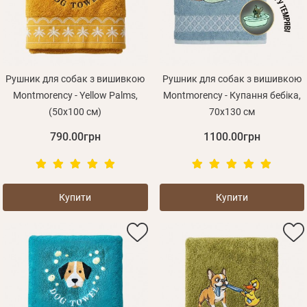
Оплата і доставка
Програма лояльності
Про Нас
Оптовим клієнтам
Рушник для собак з вишивкою
Рушник для собак з вишивкою
Montmorency - Yellow Palms,
Montmorency - Купання бебіка,
Контакти
(50x100 см)
70х130 см
+380 (95) 095-00-05
790.00грн
1100.00грн
Купити
Купити