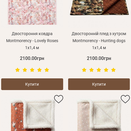
Оплата і доставка
Програма лояльності
Про Нас
Оптовим клієнтам
Двостороння ковдра
Двосторонній плед з хутром
Montmorency - Lovely Roses
Montmorency - Hunting dogs
Контакти
1х1,4 м
1х1,4 м
+380 (95) 095-00-05
2100.00грн
2100.00грн
Купити
Купити