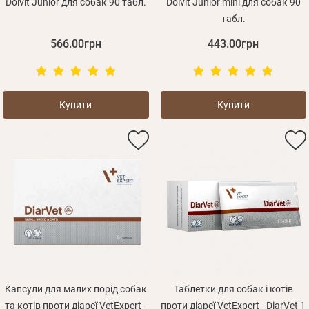
Dolvit Junior для собак 90 табл.
Dolvit Junior mini для собак 90
табл.
566.00грн
443.00грн
Купити
Купити
Особисті дані
Капсули для малих порід собак
Таблетки для собак і котів
та котів проти діареї VetExpert -
проти діареї VetExpert - DiarVet 1