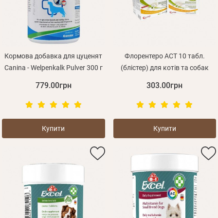
Оплата і доставка
Програма лояльності
Про Нас
Оптовим клієнтам
Кормова добавка для цуценят
Флорентеро ACT 10 табл.
Canina - Welpenkalk Pulver 300 г
(блістер) для котів та собак
Контакти
779.00грн
303.00грн
+380 (95) 095-00-05
Купити
Купити