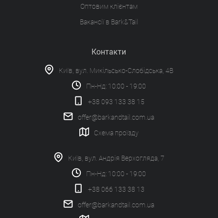
Оптовим клієнтам
Вакансії в Bark&Tail
Контакти
Київ, вул. Микільсько-Слобідська, 4В
Пн-Нд: 10:00 - 19:00
+38 093 133 38 15
offer@barkandtail.com.ua
Схема проїзду
Київ, вул. Андрія Верхогляда, 7
Пн-Нд: 10:00 - 19:00
+38 066 133 38 13
offer@barkandtail.com.ua