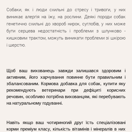
Собаки, як і люди схильні до стресу і тривоги, у них
виникає алергія на їжу, на рослини. Деякі породи собак
генетично схильні до хвороб нирок, суглобів, у них може
бути серцева недостатність і проблеми з шлунково -
кишковим трактом, можуть виникати проблеми зі шкірою
і шерстю
.
Щоб ваш вихованець завжди залишався здоровим і 
активним, його харчування повинне бути правильним і 
збалансованим. Кормова добавка для собак, купити яку 
рекомендують ветеринари при дефіциті корисних 
речовин, особливо потрібна вихованцям, які перебувають 
на натуральному годуванні. 
Навіть якщо ваш чотириногий друг їсть спеціалізовані 
корми преміум класу, кількість вітамінів і мінералів в них 