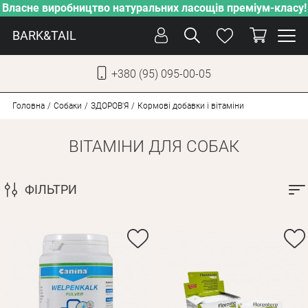
Власне виробництво натуральних ласощів преміум-класу!
BARK&TAIL
+380 (95) 095-00-05
УКР
РУС
Головна
Собаки
ЗДОРОВ'Я
Кормові добавки і вітаміни
ВІТАМІНИ ДЛЯ СОБАК
ДОГЛЯД
ПІКЛУВАННЯ
ФІЛЬТРИ
ВІД СПЕКИ
ВЛАСНЕ ВИРОБНИЦТВО
НОВИНКИ
АКЦІЇ
ДЛЯ КОТІВ