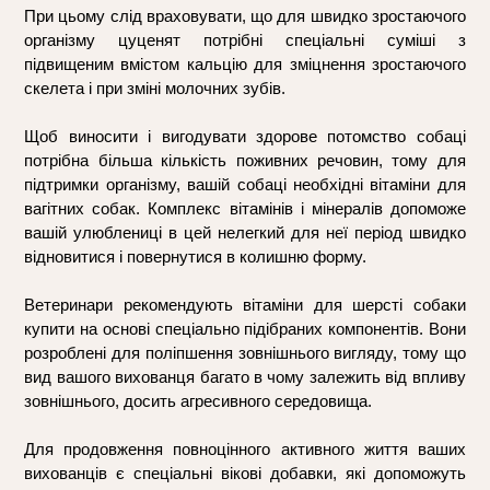
При цьому слід враховувати, що для швидко зростаючого 
організму цуценят потрібні спеціальні суміші з 
підвищеним вмістом кальцію для зміцнення зростаючого 
скелета і при зміні молочних зубів. 
Щоб виносити і вигодувати здорове потомство собаці 
потрібна більша кількість поживних речовин, тому для 
підтримки організму, вашій собаці необхідні вітаміни для 
вагітних собак. Комплекс вітамінів і мінералів допоможе 
вашій улюблениці в цей нелегкий для неї період швидко 
відновитися і повернутися в колишню форму. 
Ветеринари рекомендують вітаміни для шерсті собаки 
купити на основі спеціально підібраних компонентів. Вони 
розроблені для поліпшення зовнішнього вигляду, тому що 
вид вашого вихованця багато в чому залежить від впливу 
зовнішнього, досить агресивного середовища.
Для продовження повноцінного активного життя ваших 
вихованців є спеціальні вікові добавки, які допоможуть 