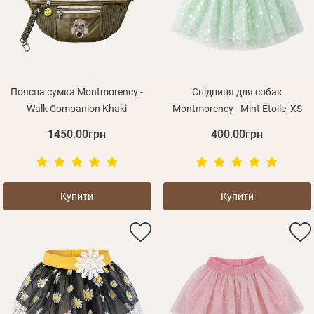
Оплата і доставка
Програма лояльності
Про Нас
Оптовим клієнтам
Поясна сумка Montmorency -
Спідниця для собак
Контакти
Walk Companion Khaki
Montmorency - Mint Étoile, XS
1450.00грн
400.00грн
+380 (95) 095-00-05
Купити
Купити