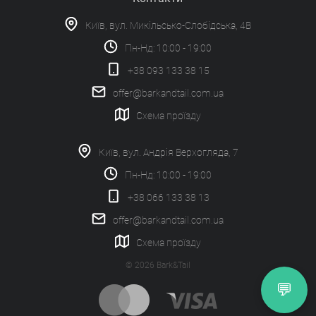
Київ, вул. Микільсько-Слобідська, 4В
Пн-Нд: 10:00 - 19:00
+38 093 133 38 15
offer@barkandtail.com.ua
Схема проїзду
Київ, вул. Андрія Верхогляда, 7
Пн-Нд: 10:00 - 19:00
+38 066 133 38 13
offer@barkandtail.com.ua
Схема проїзду
© 2026 Bark&Tail
💬