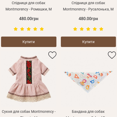
Спідниця для собак
Спідниця для собак
Montmorency - Ромашки, M
Montmorency - Русалонька, M
480.00грн
480.00грн
Купити
Купити
Забули пароль?
Вам на пошту буде відправлено лист з посиланням
Дані не підв'язані до одного облікового запису, або
Увійти
для підтвердження реєстрації.
ваш обліковий запис не підтверджена
Отримувати повідомлення про новинки, знижки, акції
Відправити
Не прийшов лист?
Повторити відправку
Реєстрація
Згадали пароль?
Відправити
Пароль
або з допомогою
Сукня для собак Montmorency -
Бандана для собак