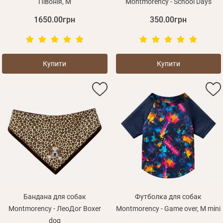
Півонія, M
Montmorency - School Days
1650.00грн
350.00грн
Зареєструватися
Купити
Купити
Бандана для собак
Футболка для собак
Montmorency - ЛеоДог Boxer
Montmorency - Game over, M mini
dog