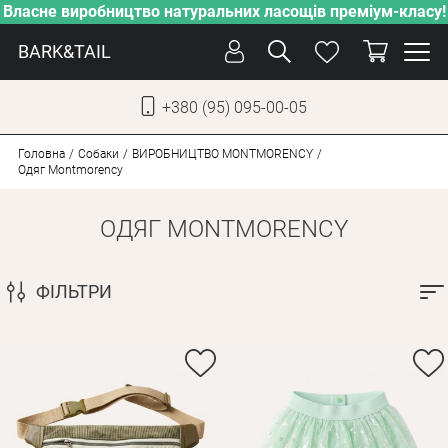
Власне виробництво натуральних ласощів преміум-класу!
BARK&TAIL
+380 (95) 095-00-05
УКР
РУС
Головна
Собаки
ВИРОБНИЦТВО MONTMORENCY
Одяг Montmorency
ДОГЛЯД
ОДЯГ MONTMORENCY
ПІКЛУВАННЯ
ВІД СПЕКИ
ФІЛЬТРИ
ВЛАСНЕ ВИРОБНИЦТВО
НОВИНКИ
АКЦІЇ
ДЛЯ КОТІВ