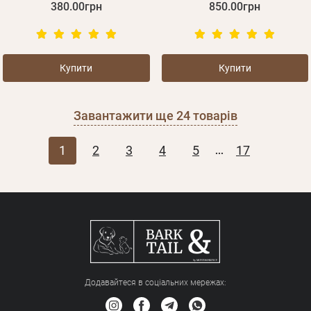
380.00грн
850.00грн
Купити
Купити
Завантажити ще
24
товарів
1
2
3
4
5
17
...
Додавайтеся в соціальних мережах: