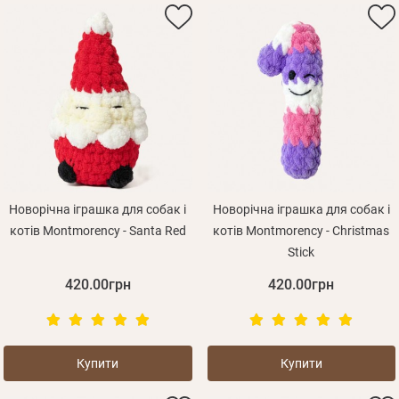
Не прийшов лист?
Повторити відправку
Реєстрація
Згадали пароль?
Відправити
Пароль
або з допомогою
Зареєструватися
Новорічна іграшка для собак і
Новорічна іграшка для собак і
котів Montmorency - Santa Red
котів Montmorency - Christmas
Stick
420.00грн
420.00грн
Купити
Купити