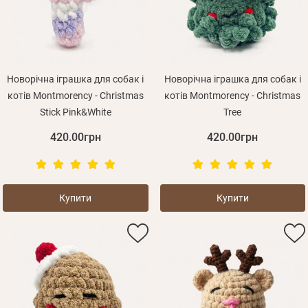
Оплата і доставка
Програма лояльності
Про Нас
Оптовим клієнтам
Новорічна іграшка для собак і
Новорічна іграшка для собак і
котів Montmorency - Christmas
котів Montmorency - Christmas
Контакти
Stick Pink&White
Tree
+380 (95) 095-00-05
420.00грн
420.00грн
Купити
Купити