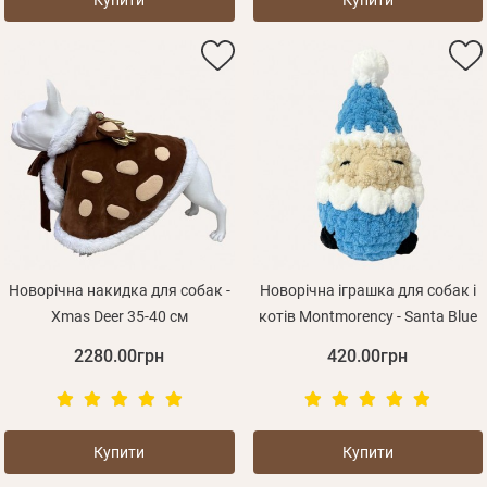
Купити
Купити
Особисті дані
Новорічна накидка для собак -
Новорічна іграшка для собак і
Xmas Deer 35-40 см
котів Montmorency - Santa Blue
2280.00грн
420.00грн
Забули пароль?
Вам на пошту буде відправлено лист з посиланням
Дані не підв'язані до одного облікового запису, або
Купити
Купити
Увійти
для підтвердження реєстрації.
ваш обліковий запис не підтверджена
Отримувати повідомлення про новинки, знижки, акції
Відправити