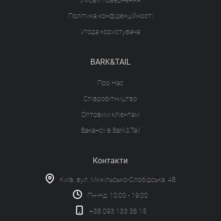
Умови повернення
Політика конфіденційності
Угода користувача
BARK&TAIL
Про Нас
Співробітництво
Оптовим клієнтам
Вакансії в Bark&Tail
Контакти
Київ, вул. Микільсько-Слобідська, 4В
Пн-Нд: 10:00 - 19:00
+38 093 133 38 15