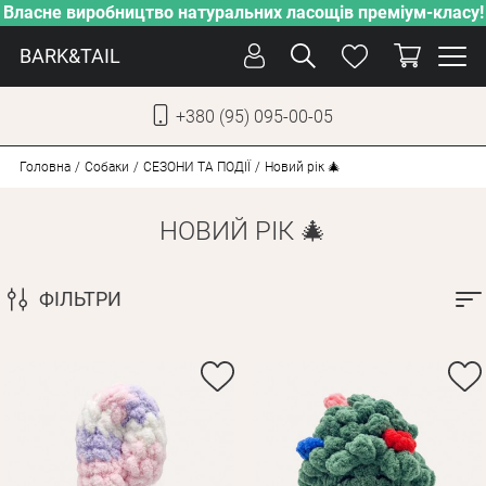
Власне виробництво натуральних ласощів преміум-класу!
BARK&TAIL
+380 (95) 095-00-05
УКР
РУС
Головна
Собаки
СЕЗОНИ ТА ПОДІЇ
Новий рік 🎄
НОВИЙ РІК 🎄
ДОГЛЯД
ПІКЛУВАННЯ
ФІЛЬТРИ
ВІД СПЕКИ
ВЛАСНЕ ВИРОБНИЦТВО
НОВИНКИ
АКЦІЇ
ДЛЯ КОТІВ