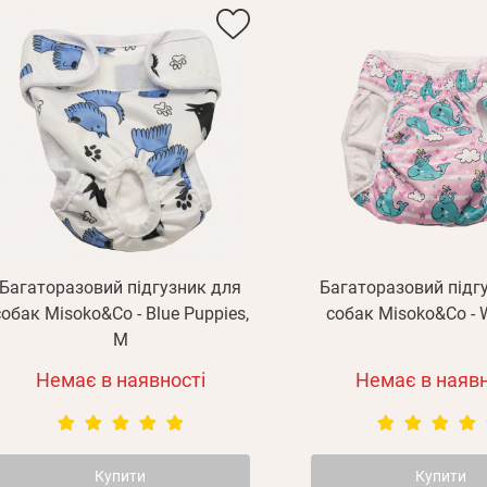
Багаторазовий підгузник для
Багаторазовий підг
собак Misoko&Co - Blue Puppies,
собак Misoko&Co - W
M
Немає в наявності
Немає в наявн
E mail
Пароль
Купити
Купити