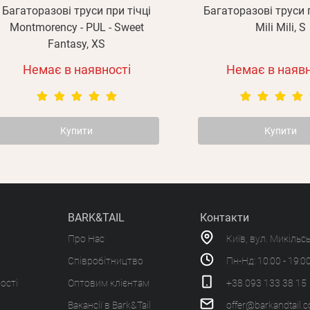
Багаторазові труси при тічці
Багаторазові труси п
Montmorency - PUL - Sweet
Mili Mili, S
Fantasy, XS
Немає в наявності
Немає в наявн
Купити
Купити
BARK&TAIL
Контакти
Про Нас
Київ, вул. Микільс
Співробітництво
Пн-Нд: 10:00 - 19:0
ості
Оптовим клієнтам
+38 093 133 38 15
Вакансії в Bark&Tail
offer@barkandtail.