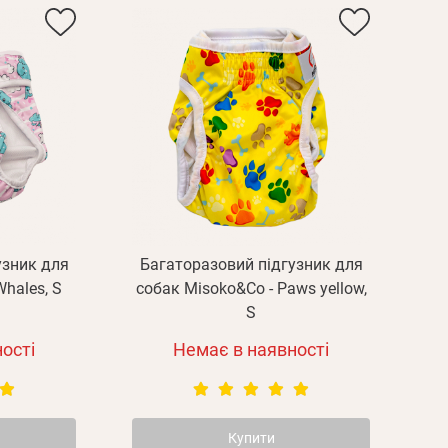
узник для
Багаторазовий підгузник для
hales, S
собак Misoko&Co - Paws yellow,
S
ості
Немає в наявності
Пароль
Купити