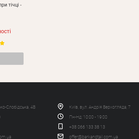
ри тічці -
ості
ько-Слобідська, 4В
Київ, вул. Андрія Верхогляда, 7
0
Пн-Нд: 10:00 - 19:00
+38 066 133 38 13
com.ua
offer@barkandtail.com.ua