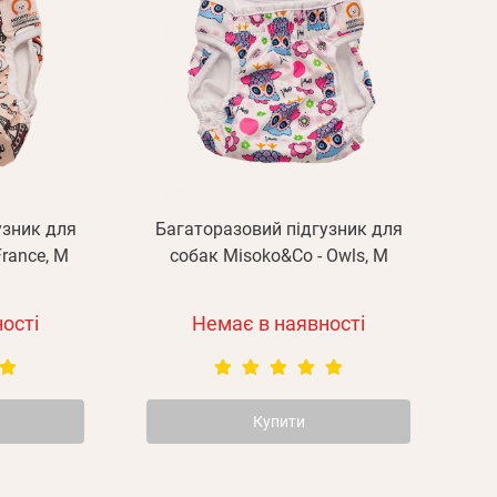
узник для
Багаторазовий підгузник для
rance, M
собак Misoko&Co - Owls, M
ості
Немає в наявності
Купити