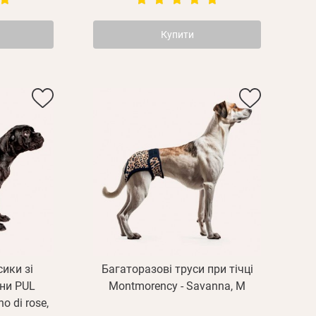
Купити
сики зі
Багаторазові труси при тічці
ини PUL
Montmorency - Savanna, M
o di rose,