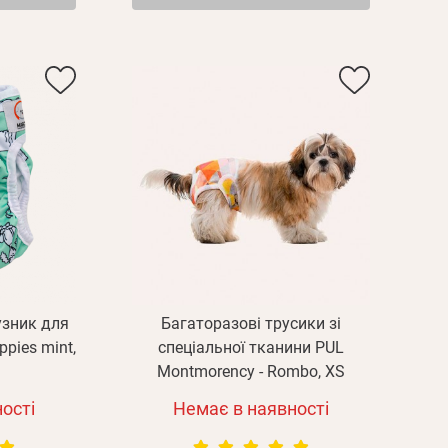
Пароль
дження
Повторіть
пароль
Зареєструватися
узник для
Багаторазові трусики зі
pies mint,
спеціальної тканини PUL
Montmorency - Rombo, XS
ості
Немає в наявності