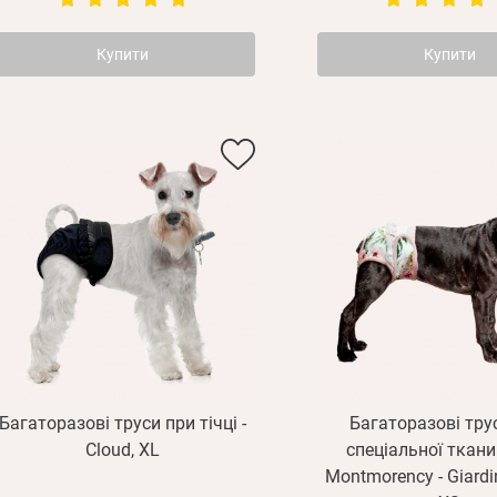
Купити
Купити
Багаторазові труси при тічці -
Багаторазові тру
Cloud, XL
спеціальної ткан
Montmorency - Giardin