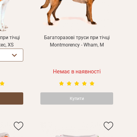
при тічці
Багаторазові труси при тічці
ec, XS
Montmorency - Wham, M
Немає в наявності
Купити