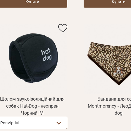
Купити
Купити
E mail
Шолом звукоізоляційний для
Бандана для с
собак Hat-Dog - неопрен
Montmorency - ЛеоД
Пароль
Чорний, M
dog
Новий пароль
Ел.
Забули пароль?
Розмір:
M
E mail
пошта*