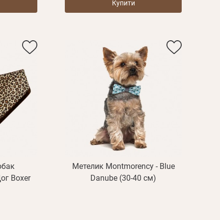
Купити
обак
Метелик Montmorency - Blue
ог Boxer
Danube (30-40 см)
Пароль
Пароль