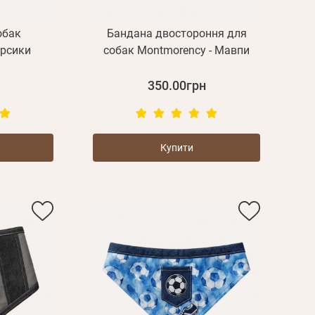
обак
Бандана двостороння для
ерсики
собак Montmorency - Мавпи
350.00грн
Купити