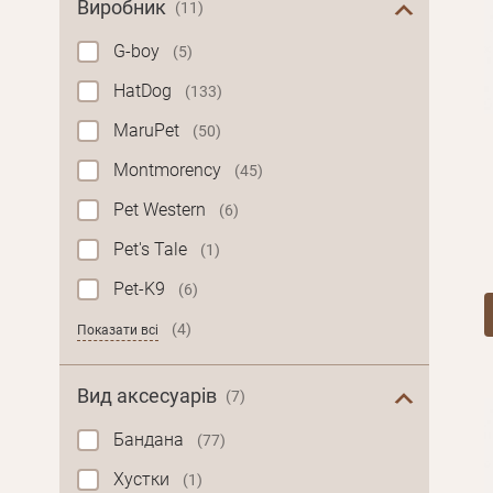
Виробник
(11)
G-boy
(5)
HatDog
(133)
MaruPet
(50)
Montmorency
(45)
Pet Western
(6)
Pet's Tale
(1)
Pet-K9
(6)
(4)
Показати всі
Вид аксесуарів
(7)
Бандана
(77)
Хустки
(1)