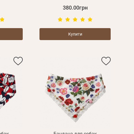
дження
380.00грн
Повторіть
пароль
Купити
Зареєструватися
обак
Бандана для собак