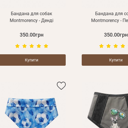
Бандана для собак
Бандана для с
Montmorency - Денді
Montmorency - П
350.00грн
350.00грн
Купити
Купити