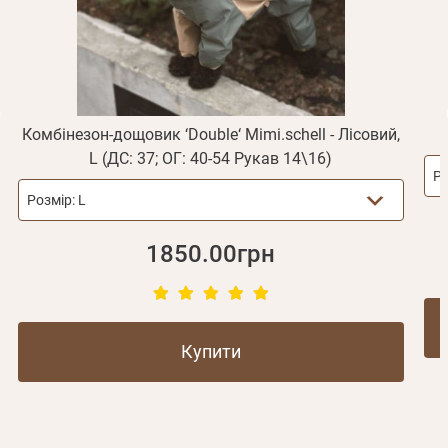
Не прийшов лист?
Повторити відправку
Реєстрація
Відправити
Пароль
Згадали пароль?
або з допомогою
Комбінезон-дощовик ‘Double‘ Mimi.schell - Лісовий,
L (ДС: 37; ОГ: 40-54 Рукав 14\16)
Ро
Розмір:
L
Зареєструватися
1850.00грн
Купити