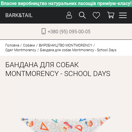
Власне виробництво натуральних ласощів преміум-класу!
BARK&TAIL
+380 (95) 095-00-05
УКР
РУС
Головна
Собаки
ВИРОБНИЦТВО MONTMORENCY
Одяг Montmorency
Бандана для собак Montmorency - School Days
ДОГЛЯД
БАНДАНА ДЛЯ СОБАК
ПІКЛУВАННЯ
MONTMORENCY - SCHOOL DAYS
ВІД СПЕКИ
ВЛАСНЕ ВИРОБНИЦТВО
НОВИНКИ
АКЦІЇ
ДЛЯ КОТІВ