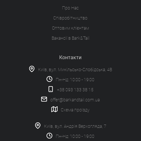
Про Нас
Співробітництво
Оптовим клієнтам
Вакансії в Bark&Tail
Контакти
Київ, вул. Микільсько-Слобідська, 4В
Пн-Нд: 10:00 - 19:00
+38 093 133 38 15
offer@barkandtail.com.ua
Схема проїзду
Київ, вул. Андрія Верхогляда, 7
Пн-Нд: 10:00 - 19:00