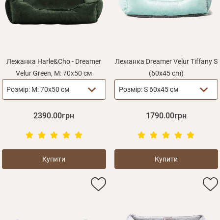
Лежанка Harle&Cho - Dreamer
Лежанка Dreamer Velur Tiffany S
Velur Green, М: 70х50 см
(60х45 cm)
Розмір:
М: 70х50 см
Розмір:
S 60х45 см
2390.00грн
1790.00грн
Особисті дані
Купити
Купити
Забули пароль?