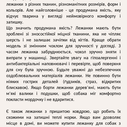
лежанки з різних тканин, різноманітних розмірів, форм і 
кольорів. Але найголовніше - це продумана якість, яку 
відчує тварина у вигляді неймовірного комфорту і 
затишку. 
Що значить продумана якість? Лежанки мають бути 
зроблені зі зносостійкої міцної тканини, яка не чіпляє 
шерсть і не залишає зачіпки від кігтів. Краще обрати 
модель зі змінним чохлом для зручності у догляді. З 
часом лежанка забруднюється, чохол зручно зняти і 
випрати у машинці. Звертайте увагу на гіпоалергенні і 
антибактеріальні наповнювачі і перевірте, щоб поверхня 
для сну була зручною. Будьте уважні до небезпечних 
оздоблювальних матеріалів лежанки. Не повинно бути 
ніяких гострих деталей (ґудзиків, страз, відкритих 
блискавок). Якщо борти лежанки дерев’яні, мають бути 
м’які валики і подушки, щоб собака міг комфортно 
покласти мордочку і не вдаритися. 
Є також лежанки з пришитою ковдрою, що робить їх 
схожими на затишні теплі норки. Якщо вам дозволяє 
місце в домі, ви можете 
купити лежанку для собак
 з 