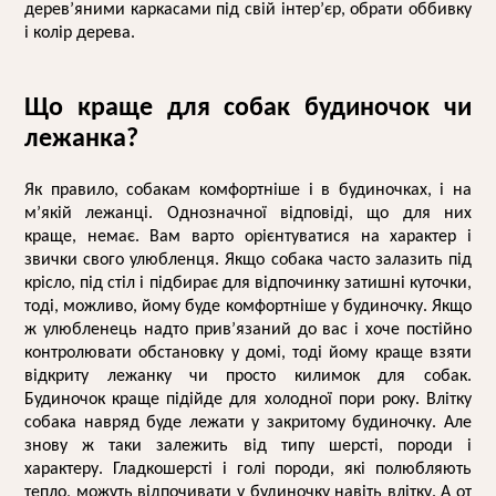
дерев’яними каркасами під свій інтер’єр, обрати оббивку 
і колір дерева.
Що краще для собак будиночок чи 
лежанка?
Як правило, собакам комфортніше і в будиночках, і на 
м’якій лежанці. Однозначної відповіді, що для них 
краще, немає. Вам варто орієнтуватися на характер і 
звички свого улюбленця. Якщо собака часто залазить під 
крісло, під стіл і підбирає для відпочинку затишні куточки, 
тоді, можливо, йому буде комфортніше у будиночку. Якщо 
ж улюбленець надто прив’язаний до вас і хоче постійно 
контролювати обстановку у домі, тоді йому краще взяти 
відкриту лежанку чи просто 
килимок для собак
. 
Будиночок краще підійде для холодної пори року. Влітку 
собака навряд буде лежати у закритому будиночку. Але 
знову ж таки залежить від типу шерсті, породи і 
характеру. Гладкошерсті і голі породи, які полюбляють 
тепло, можуть відпочивати у будиночку навіть влітку. А от 