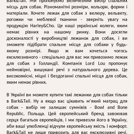
Bark&Tail. Ми пропонуємо величезний вибір спальних 
місць для собак. Різноманітні розміри, кольори, форми і 
матеріали. Хочете 
лежак для собак
 з велюру, вельвету, 
рогожки чи меблевої тканини - зверніть увагу на 
продукцію Harley&Cho. Це наші українські колеги, яким 
немає рівних на нашому ринку. Вони досягли 
досконалості у виробництві лежанок для собак, і ви 
зможете підібрати 
спальне місце для собаки
 у будь-
якому розмірі. Якщо ж вам хочеться чогось 
ексклюзивного - спеціально для вас ми привозимо лежак 
для собак з Голландії. Компанія Lord Lou пропонує 
неймовірні, вишукані речі з натурального дерева. Це 
високоякісні, міцні і бездоганні спальні місця для собак, 
яким немає рівних.
В Україні ви можете купити такі лежанки для собак тільки 
в Bark&Tail. Ну а якщо вас цікавить м'який 
матрац для 
собак 
- вибір не залишає сумнівів - Bowl and Bone 
Republic, Польща. Цей європейський бренд завоював 
серця багатьох європейців, і ми привезли його в Україну, 
аби ваші улюбленці відчули європейську якість і комфорт. 
Bark&Tail не лише привозить для вас ексклюзивні речі, 