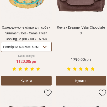
Оплата і доставка
Програма лояльності
Про Нас
Оптовим клієнтам
Охолоджуюче ліжко для собак
Лежак Dreamer Velur Chocolate
Summer Vibes - Camel Fresh
S
Контакти
Cooling, M (60 x 50 x 16 см)
+380 (95) 095-00-05
Розмір:
M 60x50x16 см
1400.00грн
1790.00грн
1120.00грн
Купити
Купити