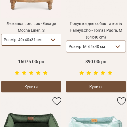
Лежанка Lord Lou - George
Подушка для собак та котів
Mocha Linen, S
Harley&Cho - Tomas Pudra, M
(64x40 cm)
Розмір:
49x40x31 см
Розмір:
M: 64х40 см
16075.00грн
890.00грн
Купити
Купити