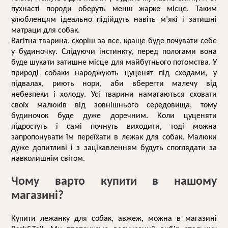
пухнасті породи оберуть менш жарке місце. Таким 
улюбленцям ідеально підійдуть навіть м’які і затишні 
матраци для собак.
Вагітна тварина, скоріш за все, краще буде почувати себе 
у будиночку. Слідуючи інстинкту, перед пологами вона 
буде шукати затишне місце для майбутнього потомства. У 
природі собаки народжують цуценят під сходами, у 
підвалах, риють нори, аби вберегти малечу від 
небезпеки і холоду. Усі тварини намагаються сховати 
своїх малюків від зовнішнього середовища, тому 
будиночок буде дуже доречним. Коли цуценяти 
підростуть і самі почнуть виходити, тоді можна 
запропонувати їм переїхати в 
лежак для собак
. Малюки 
дуже допитливі і з зацікавленням будуть споглядати за 
навколишнім світом.  
Чому варто купити в нашому 
магазині?
К
упити лежанку для собак,
 авжеж, можна в магазині 