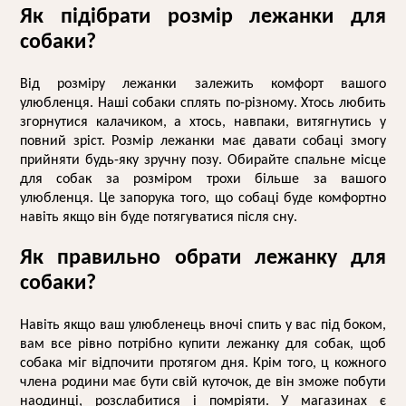
Як підібрати розмір лежанки для 
собаки?
Від розміру лежанки залежить комфорт вашого 
улюбленця. Наші собаки сплять по-різному. Хтось любить 
згорнутися калачиком, а хтось, навпаки, витягнутись у 
повний зріст. Розмір лежанки має давати собаці змогу 
прийняти будь-яку зручну позу. Обирайте 
спальне місце 
для собак
 за розміром трохи більше за вашого 
улюбленця. Це запорука того, що собаці буде комфортно 
навіть якщо він буде потягуватися після сну. 
Як правильно обрати лежанку для 
собаки?
Навіть якщо ваш улюбленець вночі спить у вас під боком, 
вам все рівно потрібно 
купити лежанку для собак
, щоб 
собака міг відпочити протягом дня. Крім того, ц кожного 
члена родини має бути свій куточок, де він зможе побути 
наодинці, розслабитися і помріяти. У магазинах є 