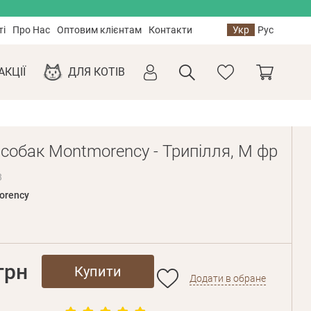
ті
Про Нас
Оптовим клієнтам
Контакти
Укр
Рус
АКЦІЇ
ДЛЯ КОТІВ
собак Montmorency - Трипілля, M фр
8
orency
грн
Купити
Додати в обране