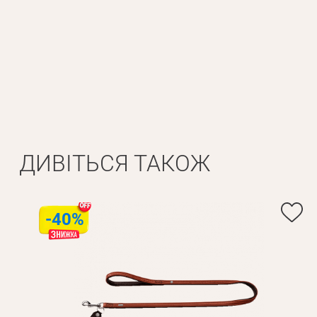
Особисті дані
Ім'я*
Вам н
Прізвище*
ДИВІТЬСЯ ТАКОЖ
-40%