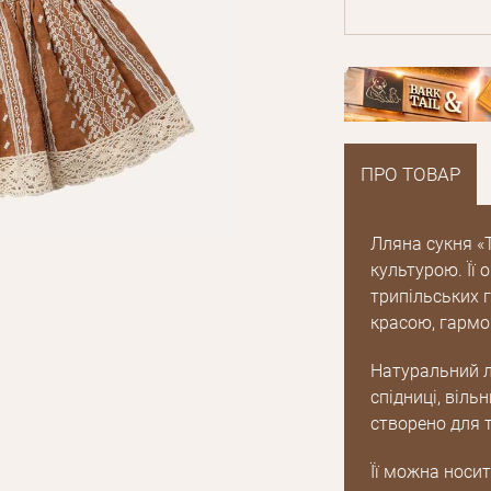
ПРО ТОВАР
Лляна сукня «
культурою. Її 
трипільських 
красою, гармо
Натуральний л
спідниці, віль
створено для т
Її можна носи
E mail