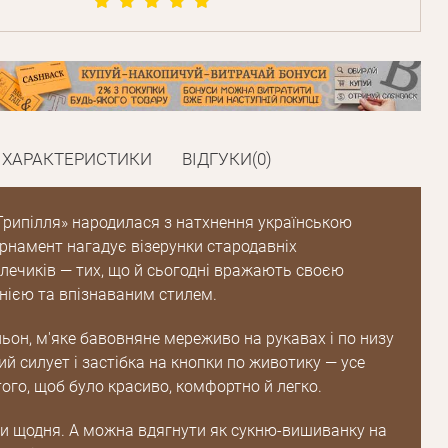
ХАРАКТЕРИСТИКИ
ВІДГУКИ(0)
Трипілля» народилася з натхнення українською
орнамент нагадує візерунки стародавніх
глечиків — тих, що й сьогодні вражають своєю
нією та впізнаваним стилем.
ьон, м'яке бавовняне мереживо на рукавах і по низу
ний силует і застібка на кнопки по животику — усе
ого, щоб було красиво, комфортно й легко.
ти щодня. А можна вдягнути як сукню-вишиванку на