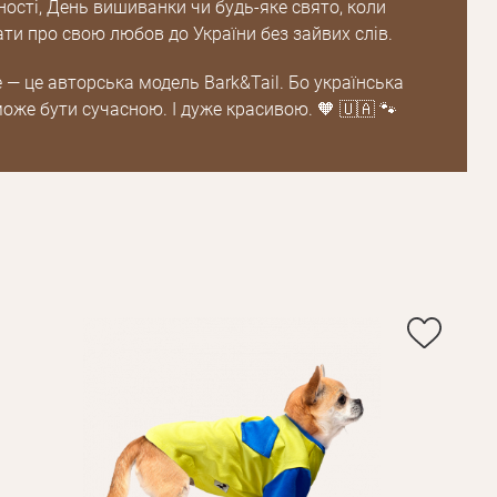
ості, День вишиванки чи будь-яке свято, коли
ти про свою любов до України без зайвих слів.
Пароль
 — це авторська модель Bark&Tail. Бо українська
оже бути сучасною. І дуже красивою. 🧡 🇺🇦 🐾
Пароль
дження
Повторіть
пароль
Зареєструватися