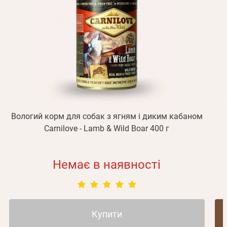
підтвердження реєстрації.
Отримувати повідомлення про новинки, знижки, акції
обліковий запис не підтверджена
Відправити
Не прийшов лист?
Повторити відправку
Реєстрація
Відправити
Пароль
Згадали пароль?
або з допомогою
Вологий корм для собак з ягням і диким кабаном
Зареєструватися
Carnilove - Lamb & Wild Boar 400 г
Немає в наявності
Купити