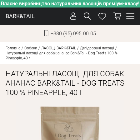
Власне виробництво натуральних ласощів преміум-класу!
BARK&TAIL
+380 (95) 095-00-05
УКР
РУС
Головна
Собаки
ЛАСОЩІ BARK&TAIL
Дегідровані ласощі
Натуральні ласощі для собак ананас Bark&Tail - Dog Treats 100 %
Pineapple, 40 г
ДОГЛЯД
НАТУРАЛЬНІ ЛАСОЩІ ДЛЯ СОБАК
ПІКЛУВАННЯ
АНАНАС BARK&TAIL - DOG TREATS
ВІД СПЕКИ
100 % PINEAPPLE, 40 Г
ВЛАСНЕ ВИРОБНИЦТВО
НОВИНКИ
АКЦІЇ
ДЛЯ КОТІВ