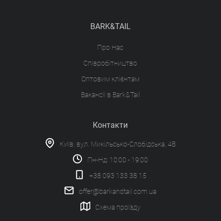
BARK&TAIL
Про Нас
Співробітництво
Оптовим клієнтам
Вакансії в Bark&Tail
Контакти
Київ, вул. Микільсько-Слобідська, 4В
Пн-Нд: 10:00 - 19:00
+38 093 133 38 15
offer@barkandtail.com.ua
Схема проїзду