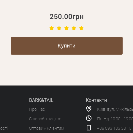
250.00грн
Купити
BARK&TAIL
Контакти
Про Нас
Київ, вул. Микільс
Співробітництво
Пн-Нд: 10:00 - 19:0
ості
Оптовим клієнтам
+38 093 133 38 15