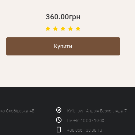
360.00грн
Купити
ько-Слобідська, 4В
Київ, вул. Андрія Верхогляда, 7
0
Пн-Нд: 10:00 - 19:00
+38 066 133 38 13