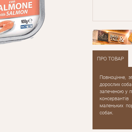
ПРО ТОВАР
Повноцінне, 
дорослих соба
запеченою у п
консервантів
маленьких пор
E mail
собак.
Пароль