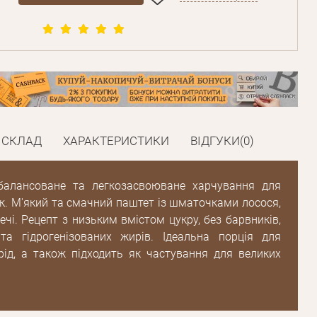
СКЛАД
ХАРАКТЕРИСТИКИ
ВІДГУКИ(0)
збалансоване та легкозасвоюване харчування для
к. М'який та смачний паштет із шматочками лосося,
ечі. Рецепт з низьким вмістом цукру, без барвників,
 та гідрогенізованих жирів. Ідеальна порція для
ід, а також підходить як частування для великих
Пароль