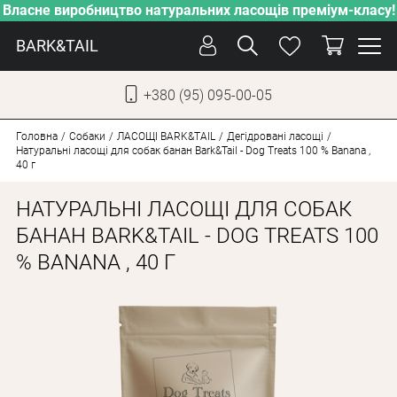
Власне виробництво натуральних ласощів преміум-класу!
BARK&TAIL
+380 (95) 095-00-05
УКР
РУС
Головна
Собаки
ЛАСОЩІ BARK&TAIL
Дегідровані ласощі
Натуральні ласощі для собак банан Bark&Tail - Dog Treats 100 % Banana ,
40 г
ДОГЛЯД
НАТУРАЛЬНІ ЛАСОЩІ ДЛЯ СОБАК
ПІКЛУВАННЯ
БАНАН BARK&TAIL - DOG TREATS 100
ВІД СПЕКИ
% BANANA , 40 Г
ВЛАСНЕ ВИРОБНИЦТВО
НОВИНКИ
АКЦІЇ
ДЛЯ КОТІВ