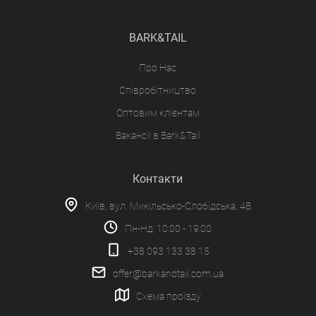
BARK&TAIL
Про Нас
Співробітництво
Оптовим клієнтам
Вакансії в Bark&Tail
Контакти
Київ, вул. Микільсько-Слобідська, 4В
Пн-Нд: 10:00 - 19:00
+38 093 133 38 15
offer@barkandtail.com.ua
Схема проїзду