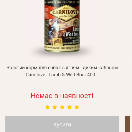
підтвердження реєстрації.
Отримувати повідомлення про новинки, знижки, акції
обліковий запис не підтверджена
Відправити
Не прийшов лист?
Повторити відправку
Реєстрація
Відправити
Пароль
Згадали пароль?
або з допомогою
Вологий корм для собак з ягням і диким кабаном
Зареєструватися
Carnilove - Lamb & Wild Boar 400 г
Немає в наявності
Купити