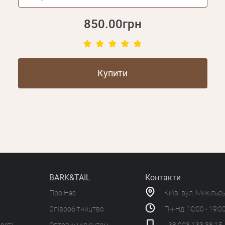
850.00грн
Купити
BARK&TAIL
Контакти
Про Нас
Київ, вул. Микільс
Співробітництво
Пн-Нд: 10:00 - 19:0