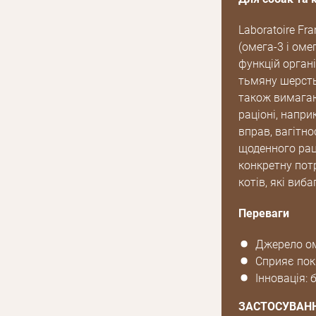
Laboratoire Fr
(омега-3 і оме
функцій органі
тьмяну шерсть,
також вимагаю
раціоні, напри
вправ, вагітно
щоденного рац
конкретну потр
котів, які вибаг
Переваги
Джерело оме
Сприяє пок
Інновація:
ЗАСТОСУВАН