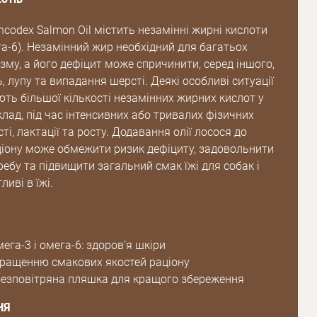
ancodex Salmon Oil містить незамінні жирні кислоти
га-6). Незамінний жир необхідний для багатьох
зму, а його дефіцит може спричинити, серед іншого,
 лупу та випадання шерсті. Деякі особливі ситуації
ть більшої кількості незамінних жирних кислот у
клад, під час інтенсивних або тривалих фізичних
сті, лактації та росту. Додавання олії лосося до
іону може обмежити ризик дефіциту, задовольнити
ебу та підвищити загальний смак їжі для собак і
ливі в їжі.
га-3 і омега-6: здоров’я шкіри
ращенню смакових якостей раціону
 безповітряна пляшка для кращого збереження
НЯ