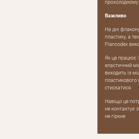
прохолодному т
Важливо
На дні флакон
пластику, а те
Francodex вико
Як це працює:
еластичний міш
виходить із м
пластикового к
стискатися.
Навіщо це потр
не контактує 
не гіркне