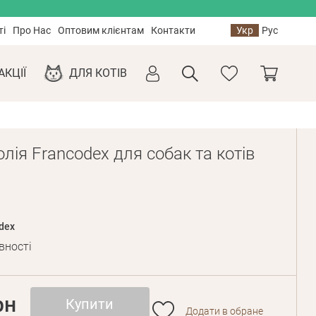
ті
Про Нас
Оптовим клієнтам
Контакти
Укр
Рус
АКЦІЇ
ДЛЯ КОТІВ
лія Francodex для собак та котів
dex
вності
рн
Купити
Додати в обране