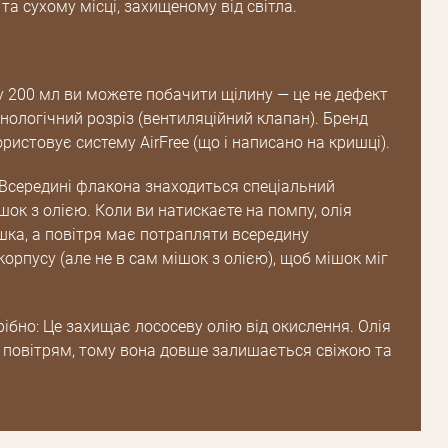
а сухому місці, захищеному від світла.
у 200 мл ви можете побачити щілину — це не дефект
хнологічний розріз (вентиляційний клапан). Бренд
ристовує систему AirFree (що і написано на кришці).
 Всередині флакона знаходиться спеціальний
ок з олією. Коли ви натискаєте на помпу, олія
ішка, а повітря має потрапляти всередину
орпусу (але не в сам мішок з олією), щоб мішок міг
ібно: Це захищає лососеву олію від окислення. Олія
з повітрям, тому вона довше залишається свіжою та