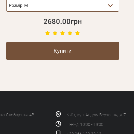
Розмір:
М
2680.00грн
Купити
ько-Слобідська, 4В
Київ, вул. Андрія Верхогляда, 7
0
Пн-Нд: 10:00 - 19:00