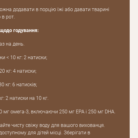
ожна додавати в порцію їжі або давати тварині
 в рот.
щодо годування:
аз на день.
и < 10 кг: 2 натиски;
Пароль
0 кг: 4 натиски;
Пароль
0 кг: 6 натисків;
дження
г: 2 натиски на 10 кг.
Повторіть
пароль
0 мг омега-3, включаючи 250 мг EPA і 250 мг DHA.
йте чисту свіжу воду для вашого вихованця.
Зареєструватися
доступному для дітей місці. Зберігати в