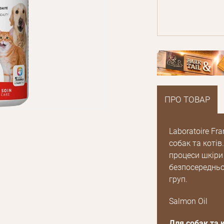
ПРО ТОВАР
Laboratoire Fr
собак та коті
процеси шкіри
безпосередньо 
груп.
Salmon Oil
Для собак та к