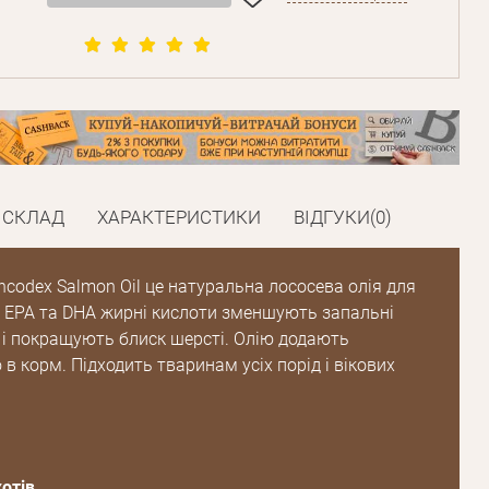
СКЛАД
ХАРАКТЕРИСТИКИ
ВІДГУКИ(0)
ancodex Salmon Oil це натуральна лососева олія для
в. EPA та DHA жирні кислоти зменшують запальні
 і покращують блиск шерсті. Олію додають
в корм. Підходить тваринам усіх порід і вікових
отів