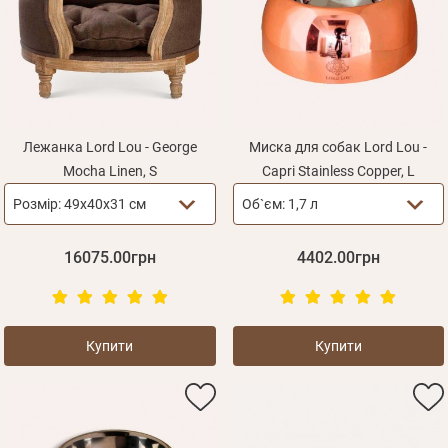
Оплата і доставка
Програма лояльності
Про Нас
Оптовим клієнтам
Контакти
Лежанка Lord Lou - George
Миска для собак Lord Lou -
Mocha Linen, S
Capri Stainless Copper, L
+380 (95) 095-00-05
Розмір:
49x40x31 см
Об`єм:
1,7 л
16075.00грн
4402.00грн
Купити
Купити