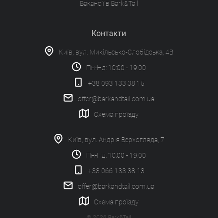
Вакансії в Bark&Tail
Контакти
Київ, вул. Микільсько-Слобідська, 4В
Пн-Нд: 10:00 - 19:00
+38 093 133 38 15
offer@barkandtail.com.ua
Схема проїзду
Київ, вул. Андрія Верхогляда, 7
Пн-Нд: 10:00 - 19:00
+38 066 133 38 13
offer@barkandtail.com.ua
Схема проїзду
© 2026 Bark&Tail