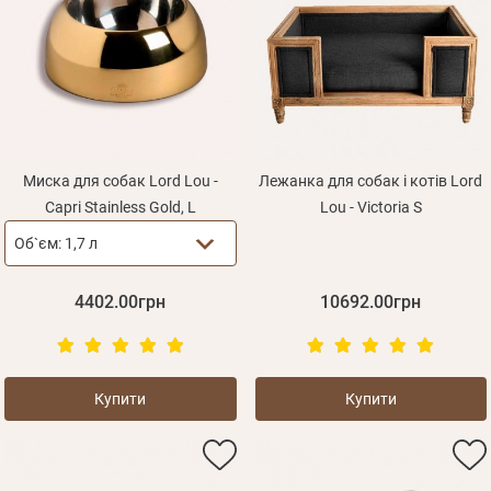
Миска для собак Lord Lou -
Лежанка для собак і котів Lord
Capri Stainless Gold, L
Lou - Victoria S
Об`єм:
1,7 л
4402.00грн
10692.00грн
Купити
Купити