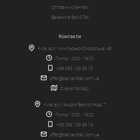
Оптовим клієнтам
Вакансії в Bark&Tail
Контакти
Київ, вул. Микільсько-Слобідська, 4В
Пн-Нд: 10:00 - 19:00
+38 093 133 38 15
offer@barkandtail.com.ua
Схема проїзду
Київ, вул. Андрія Верхогляда, 7
Пн-Нд: 10:00 - 19:00
+38 066 133 38 13
offer@barkandtail.com.ua