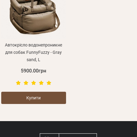
Оплата і доставка
Програма лояльності
Про Нас
Оптовим клієнтам
Контакти
Автокрісло водонепроникне
для собак FunnyFuzzy - Gray
+380 (95) 095-00-05
sand, L
5900.00грн
Особисті дані
Купити