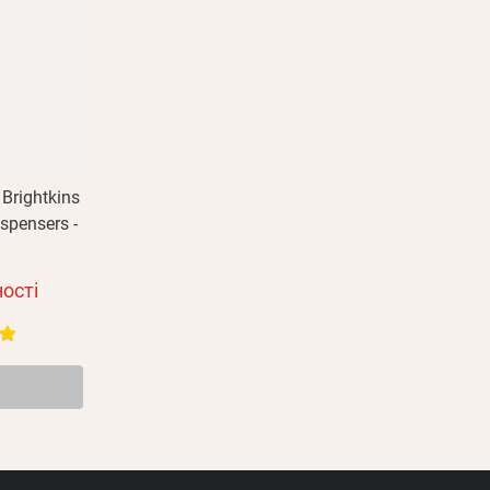
Зареєструватися
Brightkins
spensers -
ості