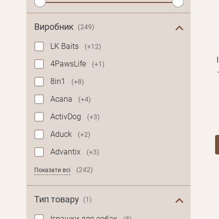
Виробник
(249)
LK Baits
(+12)
4PawsLife
(+1)
8in1
(+8)
Acana
(+4)
ActivDog
(+3)
Aduck
(+2)
Особисті дані
Advantix
(+3)
Ім'я*
(242)
Показати всі
Вам н
Тип товару
Прізвище*
(1)
Іграшки для собак