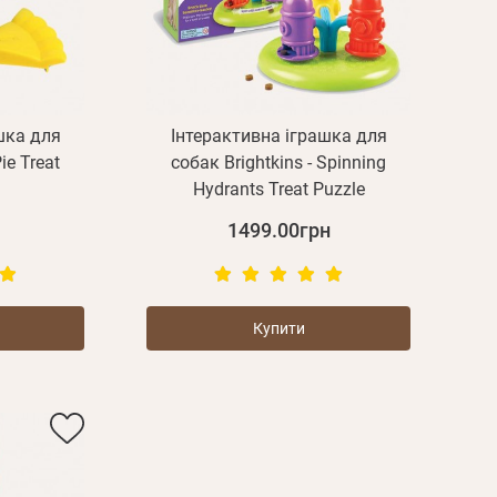
шка для
Інтерактивна іграшка для
ie Treat
собак Brightkins - Spinning
Hydrants Treat Puzzle
1499.00грн
Пароль
Купити
Пароль
дження
Повторіть
пароль