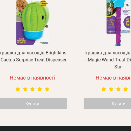
Згадали пароль?
Відправити
Отримувати повідомлення про новинки,
або з допомогою
знижки, акції
Іграшка для ласощів Brightkins
Іграшка для ласощів 
- Cactus Surprise Treat Dispenser
- Magic Wand Treat Di
Star
Немає в наявності
Немає в наявн
Купити
Купити