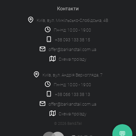
Контакти
Київ, вул. Микільсько-Слобідська, 4В
Пн-Нд: 10:00 - 19:00
+38 093 133 38 15
offer@barkandtail.com.ua
Схема проїзду
Київ, вул. Андрія Верхогляда, 7
Пн-Нд: 10:00 - 19:00
+38 066 133 38 13
offer@barkandtail.com.ua
Схема проїзду
© 2026 Bark&Tail
💬