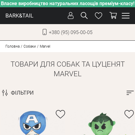
Власне виробництво натуральних ласощів преміум-класу!
BARK&TAIL
+380 (95) 095-00-05
УКР
РУС
Головна
Собаки
Marvel
ТОВАРИ ДЛЯ СОБАК ТА ЦУЦЕНЯТ
ДОГЛЯД
MARVEL
ПІКЛУВАННЯ
ВІД СПЕКИ
ФІЛЬТРИ
ВЛАСНЕ ВИРОБНИЦТВО
НОВИНКИ
АКЦІЇ
ДЛЯ КОТІВ