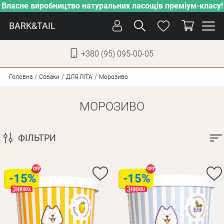
Власне виробництво натуральних ласощів преміум-класу!
BARK&TAIL
+380 (95) 095-00-05
УКР
РУС
Головна
Собаки
ДЛЯ ЛІТА
Морозиво
МОРОЗИВО
ДОГЛЯД
ПІКЛУВАННЯ
ФІЛЬТРИ
ВІД СПЕКИ
ВЛАСНЕ ВИРОБНИЦТВО
НОВИНКИ
-15%
-15%
АКЦІЇ
ДЛЯ КОТІВ