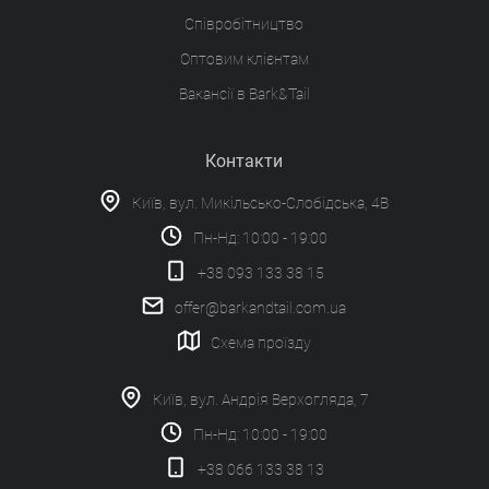
Співробітництво
Оптовим клієнтам
Вакансії в Bark&Tail
Контакти
Київ, вул. Микільсько-Слобідська, 4В
Пн-Нд: 10:00 - 19:00
+38 093 133 38 15
offer@barkandtail.com.ua
Схема проїзду
Київ, вул. Андрія Верхогляда, 7
Пн-Нд: 10:00 - 19:00
+38 066 133 38 13