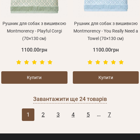
Рушник для собак з вишивкою
Рушник для собак з вишивкою
Montmorency - Playful Corgi
Montmorency - You Really Need a
(70×130 см)
Towel (70×130 см)
1100.00грн
1100.00грн
Купити
Купити
Завантажити ще
24
товарів
1
2
3
4
5
7
...