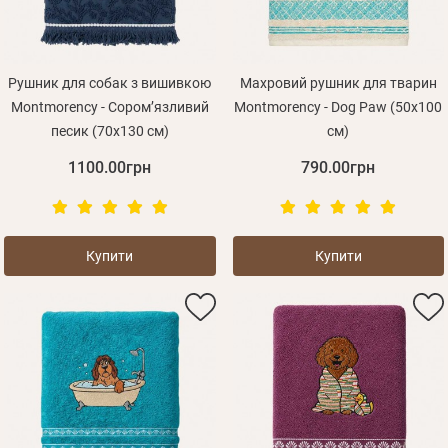
Рушник для собак з вишивкою
Махровий рушник для тварин
Montmorency - Соромʼязливий
Montmorency - Dog Paw (50x100
песик (70х130 см)
см)
Зареєструватися
1100.00грн
790.00грн
Купити
Купити