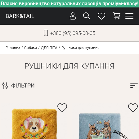
Власне виробництво натуральних ласощів преміум-класу!
BARK&TAIL
+380 (95) 095-00-05
УКР
РУС
Головна
Собаки
ДЛЯ ЛІТА
Рушники для купання
РУШНИКИ ДЛЯ КУПАННЯ
ДОГЛЯД
ПІКЛУВАННЯ
ФІЛЬТРИ
ВІД СПЕКИ
ВЛАСНЕ ВИРОБНИЦТВО
НОВИНКИ
АКЦІЇ
ДЛЯ КОТІВ