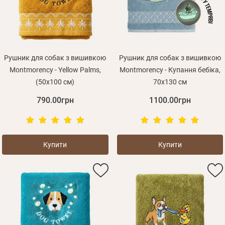
Оплата і доставка
Програма лояльності
Про Нас
Оптовим клієнтам
Рушник для собак з вишивкою
Рушник для собак з вишивкою
Montmorency - Yellow Palms,
Montmorency - Купання бебіка,
Контакти
(50x100 см)
70х130 см
+380 (95) 095-00-05
790.00грн
1100.00грн
Купити
Купити