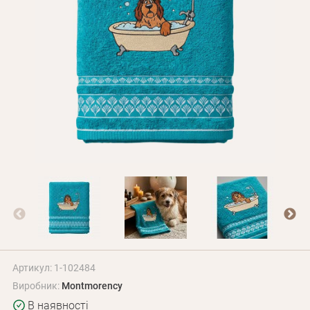
Оплата і доставка
Програма лояльності
Про Нас
Оптовим клієнтам
Контакти
+380 (95) 095-00-05
Артикул: 1-102484
Виробник:
Montmorency
В наявності