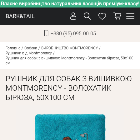
Власне виробництво натуральних ласощів преміум-класу!
BARK&TAIL
+380 (95) 095-00-05
УКР
РУС
Головна
Собаки
ВИРОБНИЦТВО MONTMORENCY
Рушники від Montmorency
Рушник для собак з вишивкою Montmorency - Волохатик бірюза, 50x100
см
ДОГЛЯД
ПІКЛУВАННЯ
РУШНИК ДЛЯ СОБАК З ВИШИВКОЮ
ВІД СПЕКИ
MONTMORENCY - ВОЛОХАТИК
БІРЮЗА, 50X100 СМ
ВЛАСНЕ ВИРОБНИЦТВО
НОВИНКИ
АКЦІЇ
ДЛЯ КОТІВ