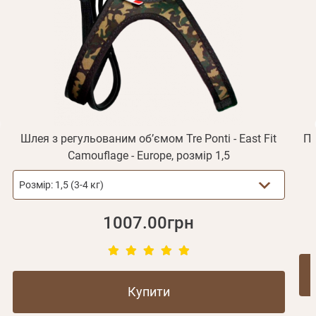
Отримувати повідомлення про новинки, знижки, акції
обліковий запис не підтверджена
Відправити
Не прийшов лист?
Повторити відправку
Реєстрація
Відправити
Пароль
Згадали пароль?
або з допомогою
Шлея з регульованим об’ємом Tre Ponti - East Fit
Па
Camouflage - Europe, розмір 1,5
Зареєструватися
Розмір:
1,5 (3-4 кг)
1007.00грн
Купити