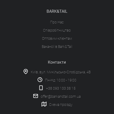
BARK&TAIL
Про Нас
Співробітництво
Оптовим клієнтам
Вакансії в Bark&Tail
Контакти
Київ, вул. Микільсько-Слобідська, 4В
Пн-Нд: 10:00 - 19:00
+38 093 133 38 15
offer@barkandtail.com.ua
Схема проїзду