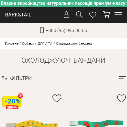
Власне виробництво натуральних ласощів преміум-класу!
BARK&TAIL
+380 (95) 095-00-05
УКР
РУС
Головна
Собаки
ДЛЯ ЛІТА
Охолоджуючі бандани
ОХОЛОДЖУЮЧІ БАНДАНИ
ДОГЛЯД
ПІКЛУВАННЯ
ФІЛЬТРИ
ВІД СПЕКИ
ВЛАСНЕ ВИРОБНИЦТВО
НОВИНКИ
-20%
АКЦІЇ
ДЛЯ КОТІВ