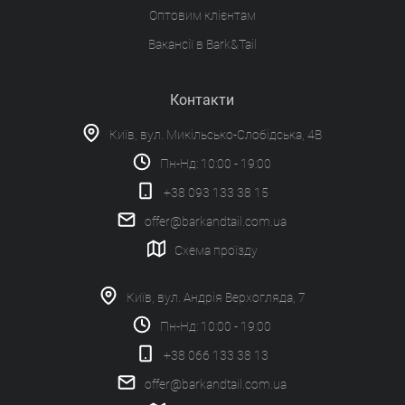
Оптовим клієнтам
Вакансії в Bark&Tail
Контакти
Київ, вул. Микільсько-Слобідська, 4В
Пн-Нд: 10:00 - 19:00
+38 093 133 38 15
offer@barkandtail.com.ua
Схема проїзду
Київ, вул. Андрія Верхогляда, 7
Пн-Нд: 10:00 - 19:00
+38 066 133 38 13
offer@barkandtail.com.ua