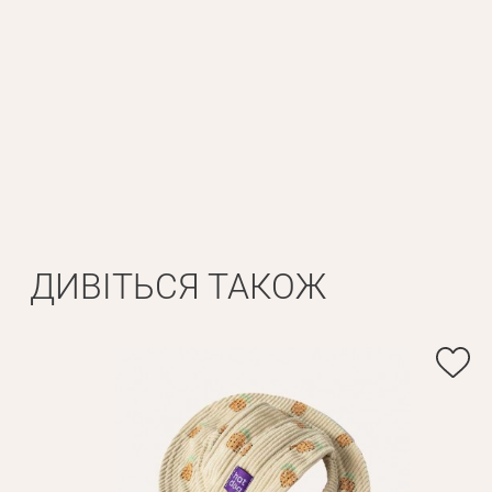
Особисті дані
Ім'я*
Вам н
Прізвище*
ДИВІТЬСЯ ТАКОЖ