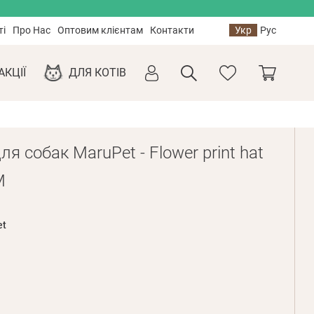
ті
Про Нас
Оптовим клієнтам
Контакти
Укр
Рус
АКЦІЇ
ДЛЯ КОТІВ
я собак MaruPet - Flower print hat
M
et