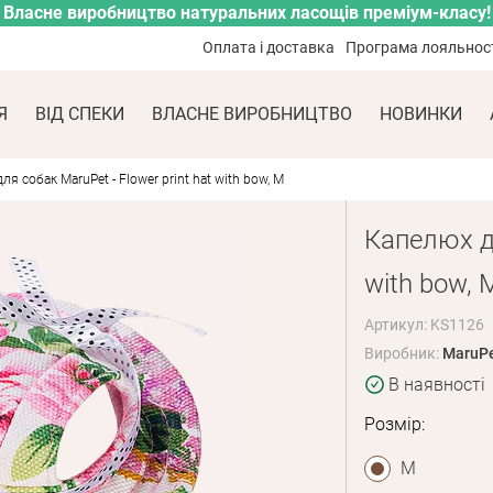
Власне виробництво натуральних ласощів преміум-класу!
Оплата і доставка
Програма лояльнос
Я
ВІД СПЕКИ
ВЛАСНЕ ВИРОБНИЦТВО
НОВИНКИ
я собак MaruPet - Flower print hat with bow, M
Капелюх дл
with bow, 
Артикул: KS1126
Виробник:
MaruP
В наявності
Розмір:
M