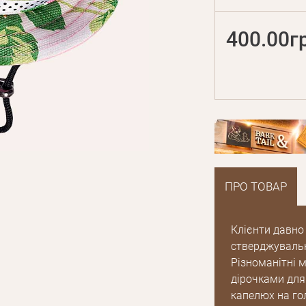
400.00г
ПРО ТОВАР
Клієнти давно
стверджувально
Різноманітні м
дірочками для 
капелюх на го