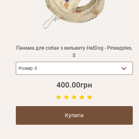
Панама для собак з вельвету HatDog - Pineapples,
S
Розмір:
S
400.00грн
Купити