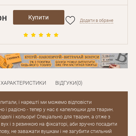
рн
Купити
Додати в обране
ХАРАКТЕРИСТИКИ
ВІДГУКИ(0)
 питали, і нарешті ми можемо відповісти
 і радісно - тепер у нас є капелюшки для тварин.
оделі і кольори! Спеціально для тварин, а отже з
вух і з резинкою на фіксаторі, аби зручно посадити
лову, не заважати вушкам і не загубити стильний