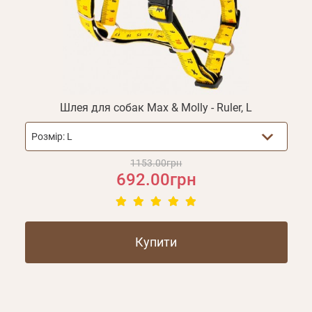
Шлея для собак Max & Molly - Ruler, L
Розмір:
L
1153.00грн
692.00грн
Купити