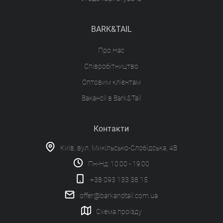
BARK&TAIL
Про Нас
Співробітництво
Оптовим клієнтам
Вакансії в Bark&Tail
Контакти
Київ, вул. Микільсько-Слобідська, 4В
Пн-Нд: 10:00 - 19:00
+38 093 133 38 15
offer@barkandtail.com.ua
Схема проїзду