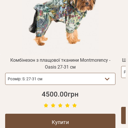
Увійти
підтвердження реєстрації.
Отримувати повідомлення про новинки, знижки, акції
обліковий запис не підтверджена
Відправити
Не прийшов лист?
Повторити відправку
Реєстрація
Відправити
Пароль
Згадали пароль?
або з допомогою
Комбінезон з плащової тканини Montmorency -
Шк
Oasis 27-31 см
Ро
Зареєструватися
Розмір:
S: 27-31 см
4500.00грн
Купити