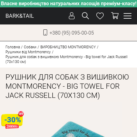
Власне виробництво натуральних ласощів преміум-класу!
BARK&TAIL
+380 (95) 095-00-05
УКР
РУС
Головна
Собаки
ВИРОБНИЦТВО MONTMORENCY
Рушники від Montmorency
Рушник для собак з вишивкою Montmorency - Big towel for Jack Russell
(70х130 см)
ДОГЛЯД
ПІКЛУВАННЯ
РУШНИК ДЛЯ СОБАК З ВИШИВКОЮ
ВІД СПЕКИ
MONTMORENCY - BIG TOWEL FOR
JACK RUSSELL (70Х130 СМ)
ВЛАСНЕ ВИРОБНИЦТВО
НОВИНКИ
АКЦІЇ
-30%
ДЛЯ КОТІВ