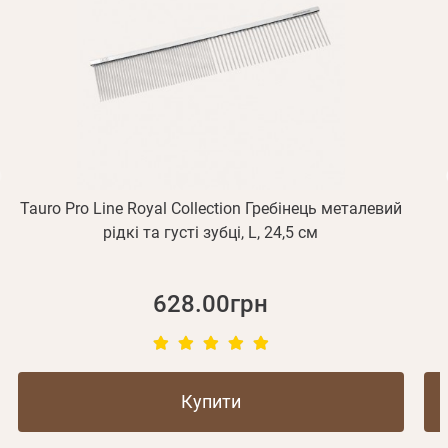
Отримувати повідомлення про новинки, знижки, акції
обліковий запис не підтверджена
Відправити
Не прийшов лист?
Повторити відправку
Реєстрація
Відправити
Пароль
Згадали пароль?
або з допомогою
Tauro Pro Line Royal Collection Гребінець металевий
рідкі та густі зубці, L, 24,5 см
Зареєструватися
628.00грн
Купити