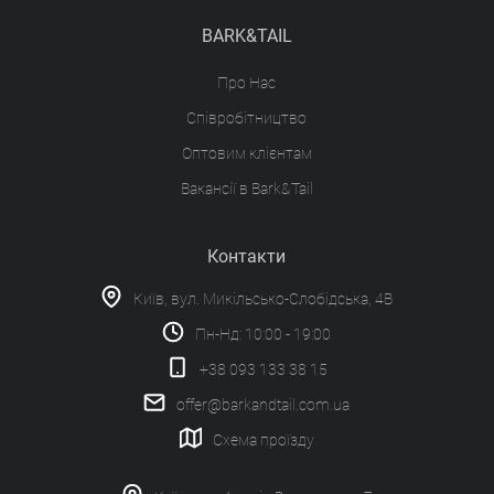
BARK&TAIL
Про Нас
Співробітництво
Оптовим клієнтам
Вакансії в Bark&Tail
Контакти
Київ, вул. Микільсько-Слобідська, 4В
Пн-Нд: 10:00 - 19:00
+38 093 133 38 15
offer@barkandtail.com.ua
Схема проїзду