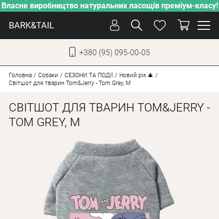
Власне виробництво натуральних ласощів преміум-класу!
BARK&TAIL
+380 (95) 095-00-05
УКР
РУС
Головна
Собаки
СЕЗОНИ ТА ПОДІЇ
Новий рік 🎄
Світшот для тварин Tom&Jerry - Tom Grey, M
ДОГЛЯД
СВІТШОТ ДЛЯ ТВАРИН TOM&JERRY -
ПІКЛУВАННЯ
TOM GREY, M
ВІД СПЕКИ
ВЛАСНЕ ВИРОБНИЦТВО
НОВИНКИ
АКЦІЇ
ДЛЯ КОТІВ