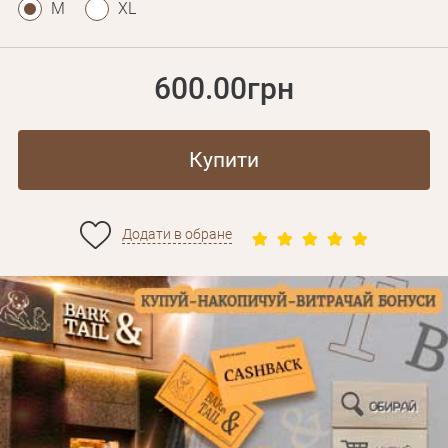
M
XL
600.00грн
Купити
Додати в обране