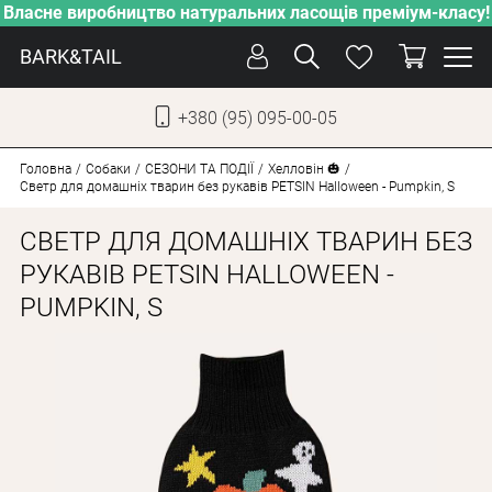
Власне виробництво натуральних ласощів преміум-класу!
BARK&TAIL
+380 (95) 095-00-05
УКР
РУС
Головна
Собаки
СЕЗОНИ ТА ПОДІЇ
Хелловін 🎃
Светр для домашніх тварин без рукавів PETSIN Halloween - Pumpkin, S
ДОГЛЯД
СВЕТР ДЛЯ ДОМАШНІХ ТВАРИН БЕЗ
ПІКЛУВАННЯ
РУКАВІВ PETSIN HALLOWEEN -
PUMPKIN, S
ВІД СПЕКИ
ВЛАСНЕ ВИРОБНИЦТВО
НОВИНКИ
АКЦІЇ
ДЛЯ КОТІВ