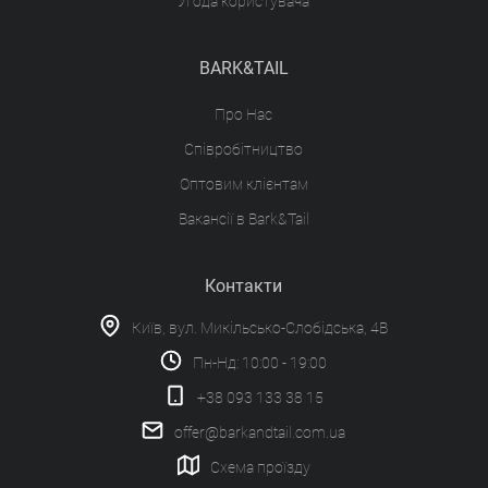
Угода користувача
BARK&TAIL
Про Нас
Співробітництво
Оптовим клієнтам
Вакансії в Bark&Tail
Контакти
Київ, вул. Микільсько-Слобідська, 4В
Пн-Нд: 10:00 - 19:00
+38 093 133 38 15
offer@barkandtail.com.ua
Схема проїзду