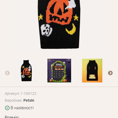
Оплата і доставка
Програма лояльності
Про Нас
Оптовим клієнтам
Контакти
+380 (95) 095-00-05
Артикул: 1-100122
Виробник:
PetsIn
В наявності
Розмір: