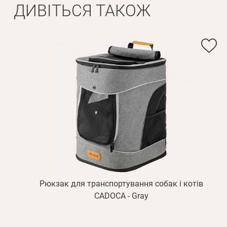
ДИВІТЬСЯ ТАКОЖ
Ім'я*
Вам н
Прізвище*
Рюкзак для транспортування собак і котів
CADOCA - Gray