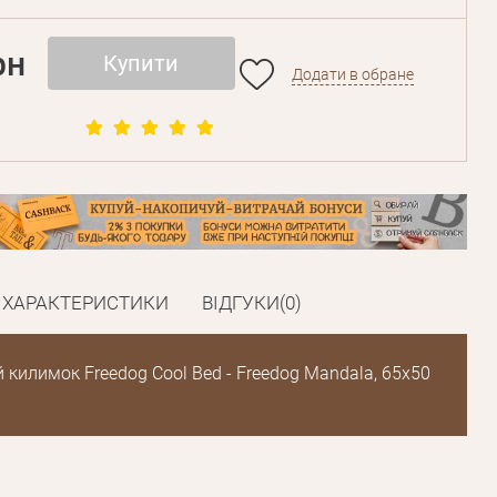
рн
Купити
Додати в обране
ХАРАКТЕРИСТИКИ
ВІДГУКИ(0)
килимок Freedog Cool Bed - Freedog Mandala, 65х50
Пароль