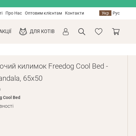
ті
Про Нас
Оптовим клієнтам
Контакти
Укр
Рус
АКЦІЇ
ДЛЯ КОТІВ
чий килимок Freedog Cool Bed -
ndala, 65x50
9
g Cool Bed
вності