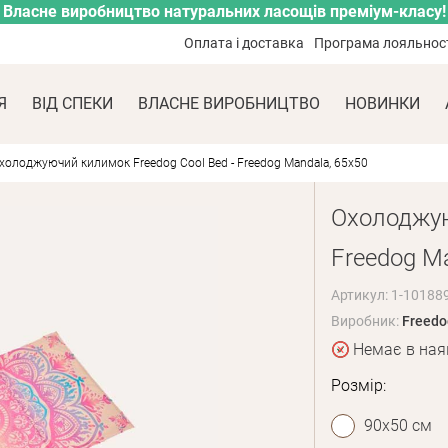
Власне виробництво натуральних ласощів преміум-класу!
Оплата і доставка
Програма лояльнос
Я
ВІД СПЕКИ
ВЛАСНЕ ВИРОБНИЦТВО
НОВИНКИ
холоджуючий килимок Freedog Cool Bed - Freedog Mandala, 65x50
Охолоджую
Freedog Ma
Артикул: 1-10188
Виробник:
Freedo
Немає в ная
Розмір:
90х50 см