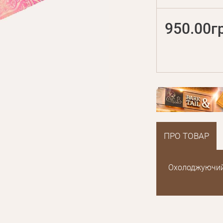
950.00г
ПРО ТОВАР
Охолоджуючий 
E mail
Пароль