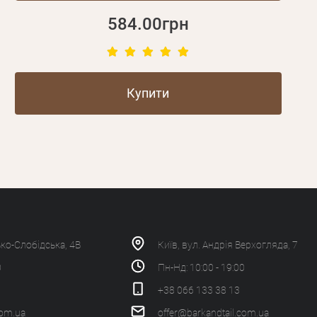
584.00грн
Купити
ько-Слобідська, 4В
Київ, вул. Андрія Верхогляда, 7
0
Пн-Нд: 10:00 - 19:00
+38 066 133 38 13
com.ua
offer@barkandtail.com.ua