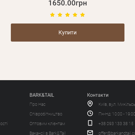
1650.00грн
Купити
BARK&TAIL
Контакти
Про Нас
Київ, вул. Микільс
Співробітництво
Пн-Нд: 10:00 - 19:0
ості
Оптовим клієнтам
+38 093 133 38 15
Вакансії в Bark&Tail
offer@barkandtail.