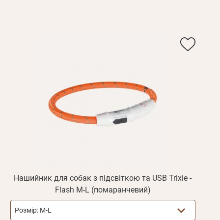
Пароль
дження
Повторіть
пароль
Зареєструватися
Нашийник для собак з підсвіткою та USB Trixie -
Flash M-L (помаранчевий)
Розмір:
M-L