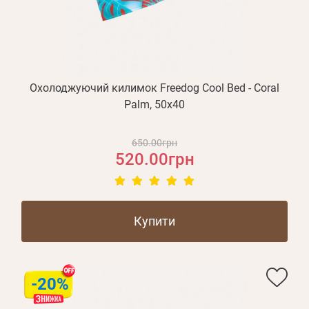
Оплата і доставка
Програма лояльності
Про Нас
Оптовим клієнтам
Охолоджуючий килимок Freedog Cool Bed - Coral
Контакти
Palm, 50x40
+380 (95) 095-00-05
650.00грн
520.00грн
Купити
-20%