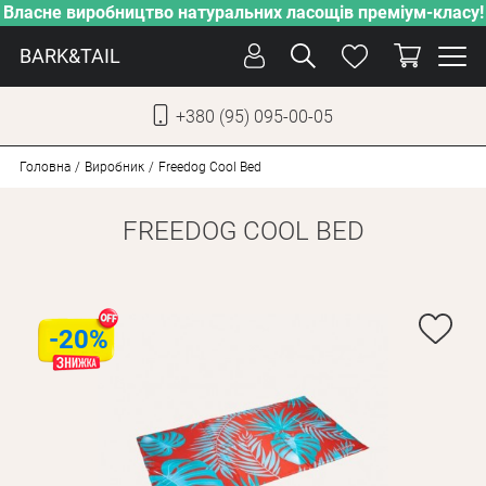
Власне виробництво натуральних ласощів преміум-класу!
BARK&TAIL
+380 (95) 095-00-05
УКР
РУС
Головна
Виробник
Freedog Cool Bed
FREEDOG COOL BED
СОБАКИ
КОТИ
ВІД СПЕКИ
-20%
ВЛАСНЕ ВИРОБНИЦТВО
НОВИНКИ
АКЦІЇ
БЛОГ