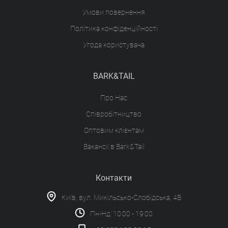
Умови повернення
Політика конфіденційності
Угода користувача
BARK&TAIL
Про Нас
Співробітництво
Оптовим клієнтам
Вакансії в Bark&Tail
Контакти
Київ, вул. Микільсько-Слобідська, 4В
Пн-Нд: 10:00 - 19:00