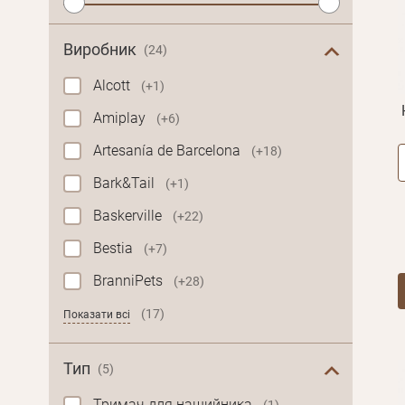
Виробник
(24)
Alcott
(+1)
Amiplay
(+6)
Artesanía de Barcelona
(+18)
Bark&Tail
(+1)
Baskerville
(+22)
Bestia
(+7)
BranniPets
(+28)
(17)
Показати всі
Тип
(5)
Тримач для нашийника