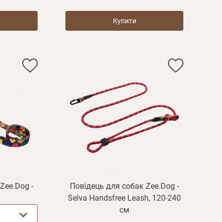
Купити
Пароль
Zee.Dog -
Повідець для собак Zee.Dog -
Selva Handsfree Leash, 120-240
Пароль
см