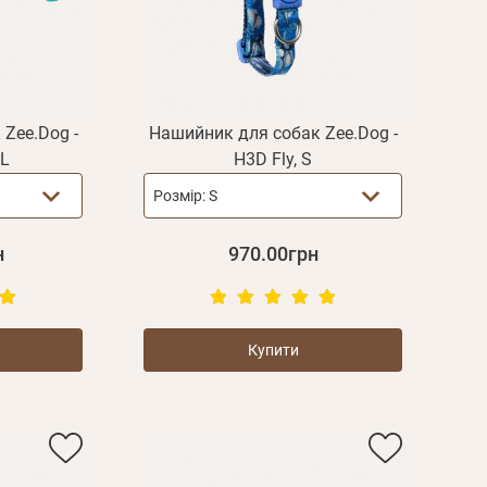
Zee.Dog -
Нашийник для собак Zee.Dog -
 L
H3D Fly, S
Розмір:
S
н
970.00грн
Купити