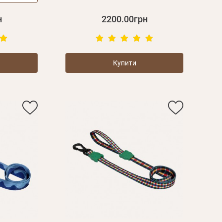
дження
Повторіть
н
2200.00грн
пароль
Зареєструватися
Купити