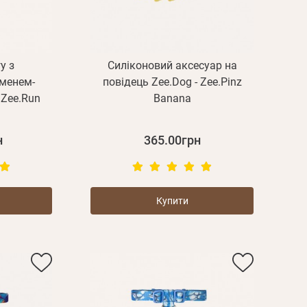
у з
Силіконовий аксесуар на
менем-
повідець Zee.Dog - Zee.Pinz
 Zee.Run
Banana
н
365.00грн
Купити