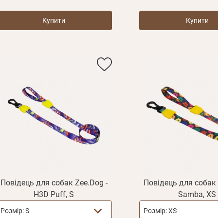
Купити
Купити
E mail
Повідець для собак Zee.Dog -
Повідець для собак 
Пароль
H3D Puff, S
Samba, XS
Новий пароль
Ел.
Забули пароль?
E mail
пошта*
Розмір:
S
Розмір:
XS