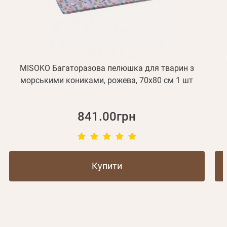
Не прийшов лист?
Повторити відправку
Реєстрація
Відправити
Пароль
Згадали пароль?
або з допомогою
MISOKO Багаторазова пелюшка для тварин з
морськими кониками, рожева, 70х80 см 1 шт
Зареєструватися
841.00грн
Купити