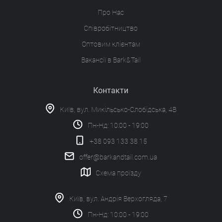
Про Нас
Співробітництво
Оптовим клієнтам
Вакансії в Bark&Tail
Контакти
Київ, вул. Микільсько-Слобідська, 4В
Пн-Нд: 10:00 - 19:00
+38 093 133 38 15
offer@barkandtail.com.ua
Схема проїзду
Київ, вул. Андрія Верхогляда, 7
Пн-Нд: 10:00 - 19:00