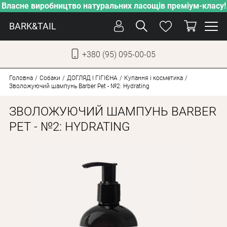
Власне виробництво натуральних ласощів преміум-класу!
BARK&TAIL
+380 (95) 095-00-05
УКР
РУС
Головна
Собаки
ДОГЛЯД І ГІГІЄНА
Купання і косметика
Зволожуючий шампунь Barber Pet - №2: Hydrating
ДОГЛЯД
ЗВОЛОЖУЮЧИЙ ШАМПУНЬ BARBER
ПІКЛУВАННЯ
PET - №2: HYDRATING
ВІД СПЕКИ
ВЛАСНЕ ВИРОБНИЦТВО
НОВИНКИ
АКЦІЇ
ДЛЯ КОТІВ