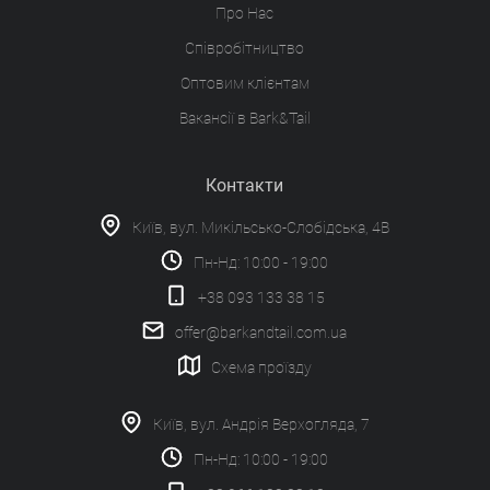
Про Нас
Співробітництво
Оптовим клієнтам
Вакансії в Bark&Tail
Контакти
Київ, вул. Микільсько-Слобідська, 4В
Пн-Нд: 10:00 - 19:00
+38 093 133 38 15
offer@barkandtail.com.ua
Схема проїзду
Київ, вул. Андрія Верхогляда, 7
Пн-Нд: 10:00 - 19:00