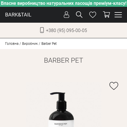
Власне виробництво натуральних ласощів преміум-класу!
BARK&TAIL
+380 (95) 095-00-05
УКР
РУС
Головна
Виробник
Barber Pet
BARBER PET
СОБАКИ
КОТИ
ВІД СПЕКИ
ВЛАСНЕ ВИРОБНИЦТВО
НОВИНКИ
АКЦІЇ
БЛОГ