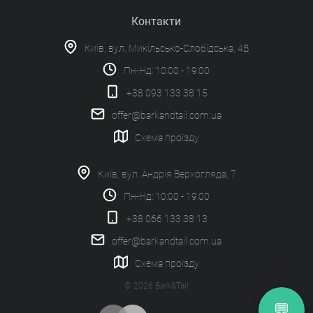
Контакти
Київ, вул. Микільсько-Слобідська, 4В
Пн-Нд: 10:00 - 19:00
+38 093 133 38 15
offer@barkandtail.com.ua
Схема проїзду
Київ, вул. Андрія Верхогляда, 7
Пн-Нд: 10:00 - 19:00
+38 066 133 38 13
offer@barkandtail.com.ua
Схема проїзду
© 2026 Bark&Tail
💬