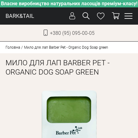
Власне виробництво натуральних ласощів преміум-класу!
BARK&TAIL
+380 (95) 095-00-05
УКР
РУС
Головна
Мило для лап Barber Pet - Organic Dog Soap green
МИЛО ДЛЯ ЛАП BARBER PET -
СОБАКИ
ORGANIC DOG SOAP GREEN
КОТИ
ВІД СПЕКИ
ВЛАСНЕ ВИРОБНИЦТВО
НОВИНКИ
АКЦІЇ
БЛОГ