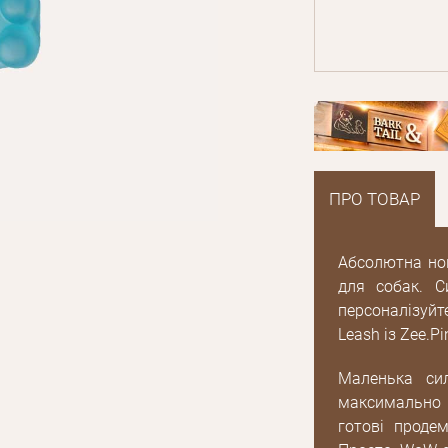
ПРО ТОВАР
Абсолютна нов
для собак. С
персоналізуйт
Leash із Zee.Pi
Маленька си
максимально 
E mail
готові продем