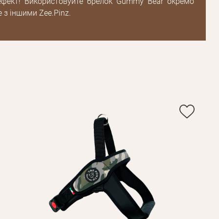
фект! Використовуйте брелок Gummy Bear окремо
 з іншими Zee.Pinz.
Пароль
Пароль
дження
Повторіть
пароль
Зареєструватися