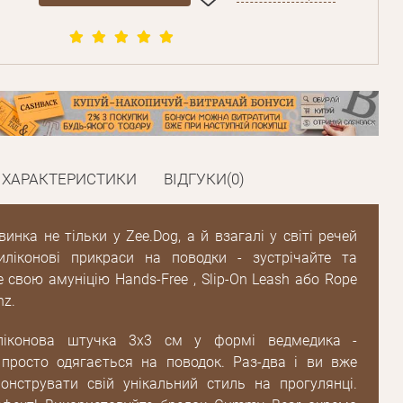
ХАРАКТЕРИСТИКИ
ВІДГУКИ(0)
инка не тільки у Zee.Dog, а й взагалі у світі речей
иліконові прикраси на поводки - зустрічайте та
е свою амуніцію Hands-Free , Slip-On Leash або Rope
nz.
ліконова штучка 3х3 см у формі ведмедика -
просто одягається на поводок. Раз-два і ви вже
онструвати свій унікальний стиль на прогулянці.