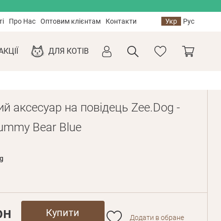
ті
Про Нас
Оптовим клієнтам
Контакти
Укр
Рус
АКЦІЇ
ДЛЯ КОТІВ
й аксесуар на повідець Zee.Dog -
ummy Bear Blue
g
рн
Купити
Додати в обране