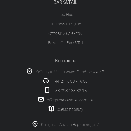
BARK&TAIL
Про Нас
Співробітництво
Оптовим клієнтам
Вакансії в Bark&Tail
Контакти
Київ, вул. Микільсько-Слобідська, 4В
Пн-Нд: 10:00 - 19:00
+38 093 133 38 15
offer@barkandtail.com.ua
Схема проїзду
Київ, вул. Андрія Верхогляда, 7