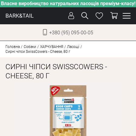
Власне виробництво натуральних ласощів преміум-класу!
BARK&TAIL
+380 (95) 095-00-05
УКР
РУС
Головна
Собаки
ХАРЧУВАННЯ
Ласощі
Сирні чіпси SwissCowers - Cheese, 80 г
ДОГЛЯД
СИРНІ ЧІПСИ SWISSCOWERS -
ПІКЛУВАННЯ
CHEESE, 80 Г
ВІД СПЕКИ
ВЛАСНЕ ВИРОБНИЦТВО
НОВИНКИ
АКЦІЇ
ДЛЯ КОТІВ