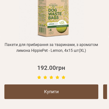
Відправити
Не прийшов лист?
Повторити відправку
Реєстрація
Відправити
Пароль
Згадали пароль?
або з допомогою
Пакети для прибирання за тваринами, з ароматом
лимона HippiePet - Lemon, 4х15 шт(XL)
Зареєструватися
192.00грн
Купити