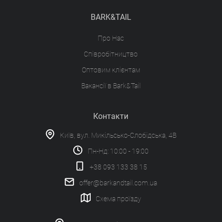
BARK&TAIL
Про Нас
Співробітництво
Оптовим клієнтам
Вакансії в Bark&Tail
Контакти
Київ, вул. Микільсько-Слобідська, 4В
Пн-Нд: 10:00 - 19:00
+38 093 133 38 15
offer@barkandtail.com.ua
Схема проїзду