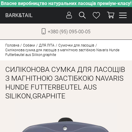
Власне виробництво натуральних ласощів преміум-класу!
BARK&TAIL
+380 (95) 095-00-05
УКР
РУС
Головна
Собаки
ДЛЯ ЛІТА
Сумочки для ласощів
Силіконова сумка для ласощів з магнітною застібкою Navaris Hunde
Futterbeutel aus Silikon,graphite
ДОГЛЯД
СИЛІКОНОВА СУМКА ДЛЯ ЛАСОЩІВ
ПІКЛУВАННЯ
З МАГНІТНОЮ ЗАСТІБКОЮ NAVARIS
ВІД СПЕКИ
HUNDE FUTTERBEUTEL AUS
ВЛАСНЕ ВИРОБНИЦТВО
SILIKON,GRAPHITE
НОВИНКИ
АКЦІЇ
ДЛЯ КОТІВ