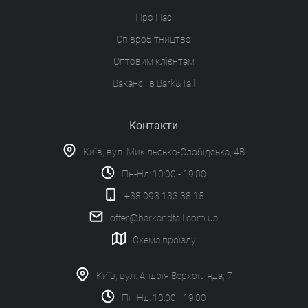
Про Нас
Співробітництво
Оптовим клієнтам
Вакансії в Bark&Tail
Контакти
Київ, вул. Микільсько-Слобідська, 4В
Пн-Нд: 10:00 - 19:00
+38 093 133 38 15
offer@barkandtail.com.ua
Схема проїзду
Київ, вул. Андрія Верхогляда, 7
Пн-Нд: 10:00 - 19:00