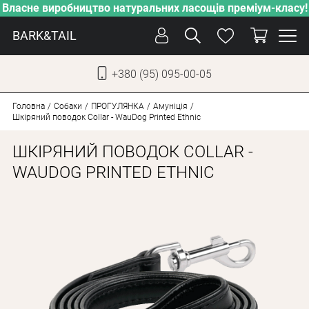
Власне виробництво натуральних ласощів преміум-класу!
BARK&TAIL
+380 (95) 095-00-05
УКР
РУС
Головна
Собаки
ПРОГУЛЯНКА
Амуніція
Шкіряний поводок Collar - WauDog Printed Ethnic
ДОГЛЯД
ШКІРЯНИЙ ПОВОДОК COLLAR -
ПІКЛУВАННЯ
WAUDOG PRINTED ETHNIC
ВІД СПЕКИ
ВЛАСНЕ ВИРОБНИЦТВО
НОВИНКИ
АКЦІЇ
ДЛЯ КОТІВ