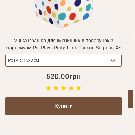
Не прийшов лист?
Повторити відправку
Реєстрація
Відправити
Пароль
Згадали пароль?
або з допомогою
М'яка іграшка для іменинників подарунок з
сюрпризом Pet Play - Party Time Cadeau Surprise, XS
Розмір:
15х8 см
Зареєструватися
520.00грн
Купити