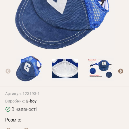
Оплата і доставка
Програма лояльності
Про Нас
Оптовим клієнтам
Контакти
+380 (95) 095-00-05
Артикул: 123193-1
Виробник:
G-boy
В наявності
Розмір: