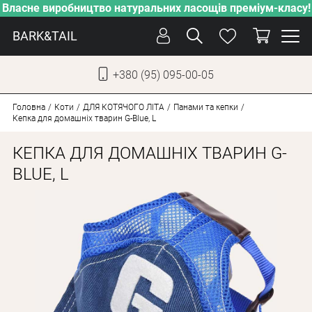
Власне виробництво натуральних ласощів преміум-класу!
BARK&TAIL
+380 (95) 095-00-05
УКР
РУС
Головна
Коти
ДЛЯ КОТЯЧОГО ЛІТА
Панами та кепки
Кепка для домашніх тварин G-Blue, L
ДОГЛЯД
КЕПКА ДЛЯ ДОМАШНІХ ТВАРИН G-
ПІКЛУВАННЯ
BLUE, L
ВІД СПЕКИ
ВЛАСНЕ ВИРОБНИЦТВО
НОВИНКИ
АКЦІЇ
ДЛЯ КОТІВ