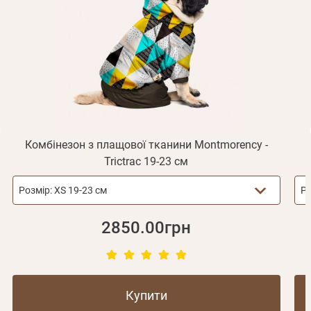
підтвердження реєстрації.
Отримувати повідомлення про новинки, знижки, акції
обліковий запис не підтверджена
Відправити
Не прийшов лист?
Повторити відправку
Реєстрація
Відправити
Пароль
Згадали пароль?
або з допомогою
Комбінезон з плащової тканини Montmorency -
Trictrac 19-23 см
Зареєструватися
Розмір:
XS 19-23 см
Ро
2850.00грн
Купити