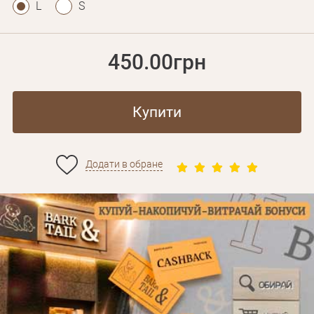
L
S
450.00грн
Купити
Додати в обране