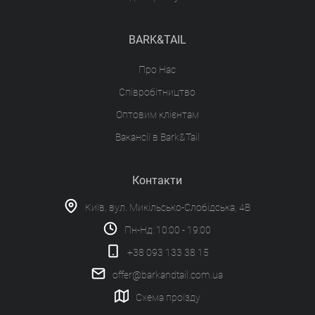
BARK&TAIL
Про Нас
Співробітництво
Оптовим клієнтам
Вакансії в Bark&Tail
Контакти
Київ, вул. Микільсько-Слобідська, 4В
Пн-Нд: 10:00 - 19:00
+38 093 133 38 15
offer@barkandtail.com.ua
Схема проїзду