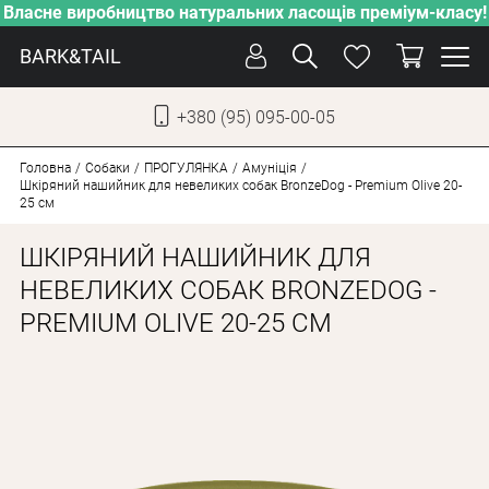
Власне виробництво натуральних ласощів преміум-класу!
BARK&TAIL
+380 (95) 095-00-05
УКР
РУС
Головна
Собаки
ПРОГУЛЯНКА
Амуніція
Шкіряний нашийник для невеликих собак BronzeDog - Premium Olive 20-
25 см
ДОГЛЯД
ШКІРЯНИЙ НАШИЙНИК ДЛЯ
ПІКЛУВАННЯ
НЕВЕЛИКИХ СОБАК BRONZEDOG -
ВІД СПЕКИ
PREMIUM OLIVE 20-25 СМ
ВЛАСНЕ ВИРОБНИЦТВО
НОВИНКИ
АКЦІЇ
ДЛЯ КОТІВ