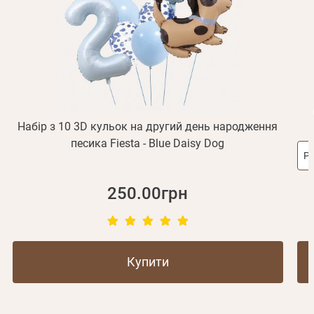
Отримувати повідомлення про новинки, знижки, акції
обліковий запис не підтверджена
Відправити
Не прийшов лист?
Повторити відправку
Реєстрація
Відправити
Пароль
Згадали пароль?
або з допомогою
Набір з 10 3D кульок на другий день народження
песика Fiesta - Blue Daisy Dog
Ро
Зареєструватися
250.00грн
Купити