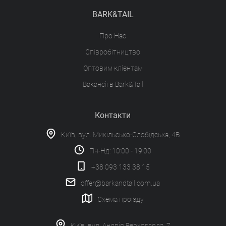
BARK&TAIL
Про Нас
Співробітництво
Оптовим клієнтам
Вакансії в Bark&Tail
Контакти
Київ, вул. Микільсько-Слобідська, 4В
Пн-Нд: 10:00 - 19:00
+38 093 133 38 15
offer@barkandtail.com.ua
Схема проїзду
Київ, вул. Андрія Верхогляда, 7