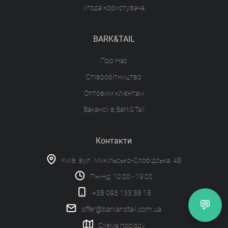
Угода користувача
BARK&TAIL
Про Нас
Співробітництво
Оптовим клієнтам
Вакансії в Bark&Tail
Контакти
Київ, вул. Микільсько-Слобідська, 4В
Пн-Нд: 10:00 - 19:00
+38 093 133 38 15
💬
offer@barkandtail.com.ua
Схема проїзду