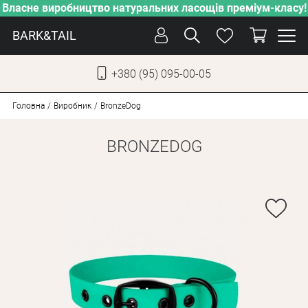
Власне виробництво натуральних ласощів преміум-класу!
BARK&TAIL
+380 (95) 095-00-05
УКР
РУС
Головна
Виробник
BronzeDog
BRONZEDOG
СОБАКИ
КОТИ
ВІД СПЕКИ
ВЛАСНЕ ВИРОБНИЦТВО
НОВИНКИ
АКЦІЇ
БЛОГ