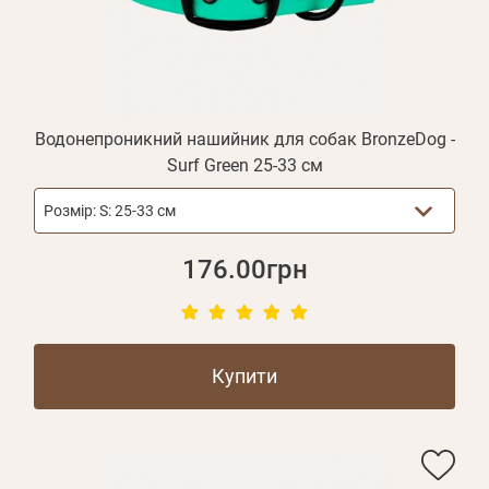
Оплата і доставка
Програма лояльності
Про Нас
Оптовим клієнтам
Водонепроникний нашийник для собак BronzeDog -
Контакти
Surf Green 25-33 см
+380 (95) 095-00-05
Розмір:
S: 25-33 см
176.00грн
Купити