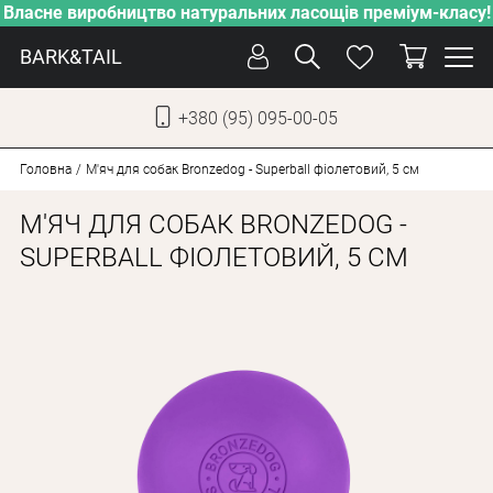
Власне виробництво натуральних ласощів преміум-класу!
BARK&TAIL
+380 (95) 095-00-05
УКР
РУС
Головна
М'яч для собак Bronzedog - Superball фіолетовий, 5 см
М'ЯЧ ДЛЯ СОБАК BRONZEDOG -
СОБАКИ
SUPERBALL ФІОЛЕТОВИЙ, 5 СМ
КОТИ
ВІД СПЕКИ
ВЛАСНЕ ВИРОБНИЦТВО
НОВИНКИ
АКЦІЇ
БЛОГ