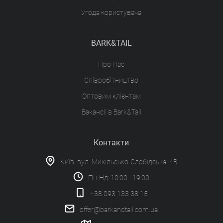
Угода користувача
BARK&TAIL
Про Нас
Співробітництво
Оптовим клієнтам
Вакансії в Bark&Tail
Контакти
Київ, вул. Микільсько-Слобідська, 4В
Пн-Нд: 10:00 - 19:00
+38 093 133 38 15
offer@barkandtail.com.ua