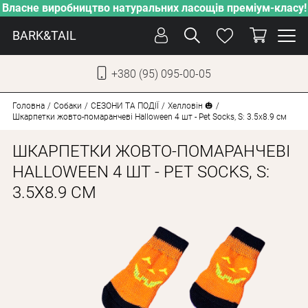
Власне виробництво натуральних ласощів преміум-класу!
BARK&TAIL
+380 (95) 095-00-05
УКР
РУС
Головна
Собаки
СЕЗОНИ ТА ПОДІЇ
Хелловін 🎃
Шкарпетки жовто-помаранчеві Halloween 4 шт - Pet Socks, S: 3.5х8.9 см
ДОГЛЯД
ШКАРПЕТКИ ЖОВТО-ПОМАРАНЧЕВІ
ПІКЛУВАННЯ
HALLOWEEN 4 ШТ - PET SOCKS, S:
3.5Х8.9 СМ
ВІД СПЕКИ
ВЛАСНЕ ВИРОБНИЦТВО
НОВИНКИ
АКЦІЇ
ДЛЯ КОТІВ