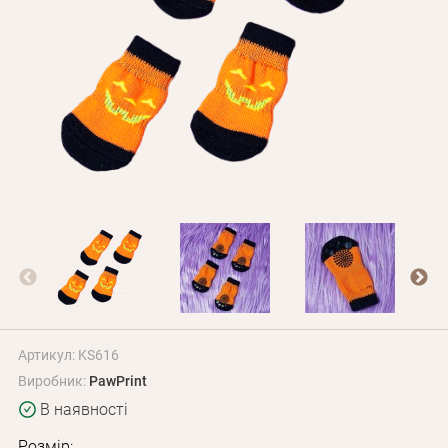
Оплата і доставка
Програма лояльності
Про Нас
Оптовим клієнтам
Контакти
+380 (95) 095-00-05
Артикул: KS616
Виробник:
PawPrint
В наявності
Розмір: