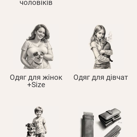
чоловіків
Оплата і доставка
Програма лояльності
Про Нас
Оптовим клієнтам
Контакти
+380 (95) 095-00-05
Одяг для жінок
Одяг для дівчат
+Size