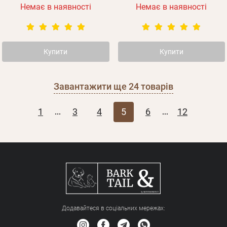
Немає в наявності
Немає в наявності
Купити
Купити
Завантажити ще
24
товарів
1
3
4
5
6
12
...
...
Додавайтеся в соціальних мережах: