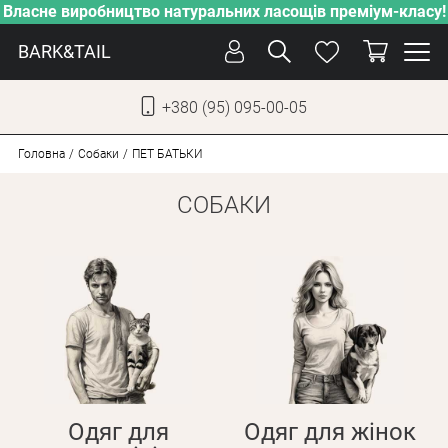
Власне виробництво натуральних ласощів преміум-класу!
BARK&TAIL
+380 (95) 095-00-05
УКР
РУС
Головна
Собаки
ПЕT БАТЬКИ
СОБАКИ
ДОГЛЯД
ПІКЛУВАННЯ
ВІД СПЕКИ
ВЛАСНЕ ВИРОБНИЦТВО
НОВИНКИ
АКЦІЇ
ДЛЯ КОТІВ
Одяг для
Одяг для жінок