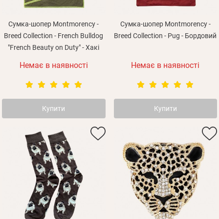
Сумка-шопер Montmorency -
Сумка-шопер Montmorency -
Breed Collection - French Bulldog
Breed Collection - Pug - Бордовий
"French Beauty on Duty" - Хакі
Немає в наявності
Немає в наявності
Забули пароль?
Купити
Купити
Вам на пошту буде відправлено лист з посиланням
Дані не підв'язані до одного облікового запису, або
Увійти
для підтвердження реєстрації.
ваш обліковий запис не підтверджена
Отримувати повідомлення про новинки, знижки, акції
Відправити
Не прийшов лист?
Повторити відправку
Реєстрація
Згадали пароль?
Відправити
Пароль
або з допомогою