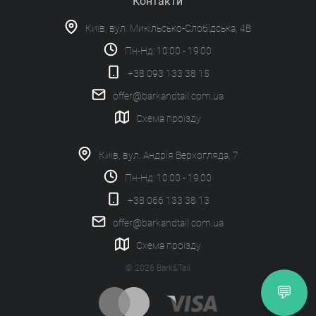
Контакти
Київ, вул. Микільсько-Слобідська, 4В
Пн-Нд: 10:00 - 19:00
+38 093 133 38 15
offer@barkandtail.com.ua
Схема проїзду
Київ, вул. Андрія Верхогляда, 7
Пн-Нд: 10:00 - 19:00
+38 066 133 38 13
offer@barkandtail.com.ua
Схема проїзду
© 2026 Bark&Tail
💬