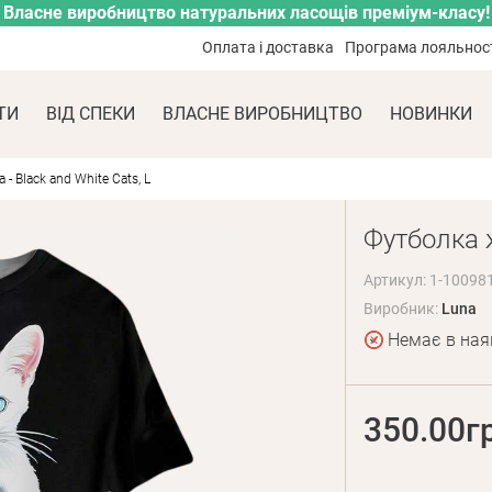
Власне виробництво натуральних ласощів преміум-класу!
Оплата і доставка
Програма лояльнос
ТИ
ВІД СПЕКИ
ВЛАСНЕ ВИРОБНИЦТВО
НОВИНКИ
- Black and White Cats, L
Футболка ж
Артикул: 1-10098
Виробник:
Luna
Немає в ная
350.00г