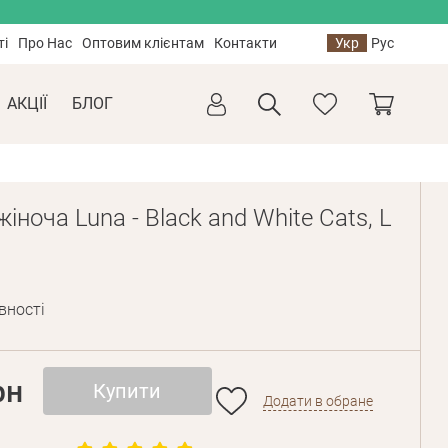
ті
Про Нас
Оптовим клієнтам
Контакти
Укр
Рус
АКЦІЇ
БЛОГ
іноча Luna - Black and White Cats, L
1
вності
рн
Купити
Додати в обране