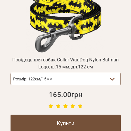
реєстрації.
Увійти
Ваш номер
ваш обліковий запис не підтверджена
Відправити
телефону*
Не прийшов лист?
Повторити відправку
Реєстрація
Відправити
Згадали пароль?
Отримувати повідомлення про новинки,
або з допомогою
знижки, акції
Повідець для собак Collar WauDog Nylon Batman
Logo, ш.15 мм, дл.122 см
Розмір:
122см/15мм
165.00грн
Купити