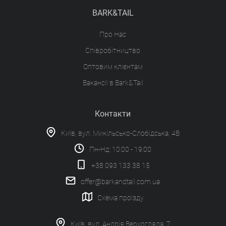
BARK&TAIL
Про Нас
Співробітництво
Оптовим клієнтам
Вакансії в Bark&Tail
Контакти
Київ, вул. Микільсько-Слобідська, 4В
Пн-Нд: 10:00 - 19:00
+38 093 133 38 15
offer@barkandtail.com.ua
Схема проїзду
Київ, вул. Андрія Верхогляда, 7