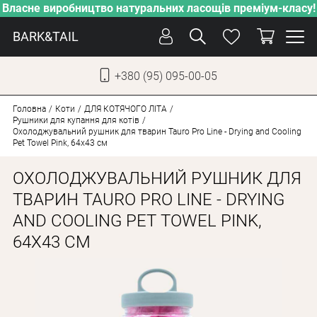
Власне виробництво натуральних ласощів преміум-класу!
BARK&TAIL
+380 (95) 095-00-05
УКР
РУС
Головна
Коти
ДЛЯ КОТЯЧОГО ЛІТА
Рушники для купання для котів
Охолоджувальний рушник для тварин Tauro Pro Line - Drying and Cooling
Pet Towel Pink, 64x43 см
ДОГЛЯД
ПІКЛУВАННЯ
ОХОЛОДЖУВАЛЬНИЙ РУШНИК ДЛЯ
ВІД СПЕКИ
ТВАРИН TAURO PRO LINE - DRYING
AND COOLING PET TOWEL PINK,
ВЛАСНЕ ВИРОБНИЦТВО
64X43 СМ
НОВИНКИ
АКЦІЇ
ДЛЯ КОТІВ