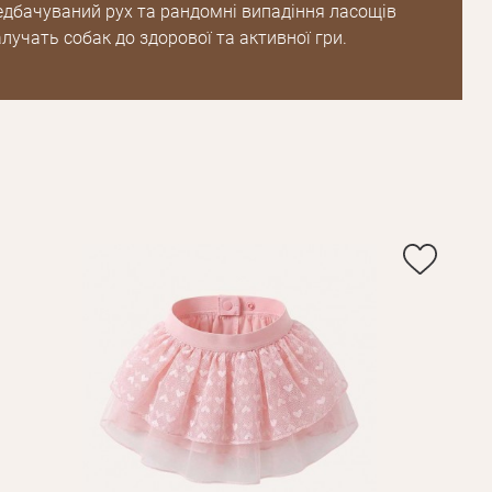
едбачуваний рух та рандомні випадіння ласощів
лучать собак до здорової та активної гри.
Пароль
Пароль
дження
Повторіть
пароль
Зареєструватися