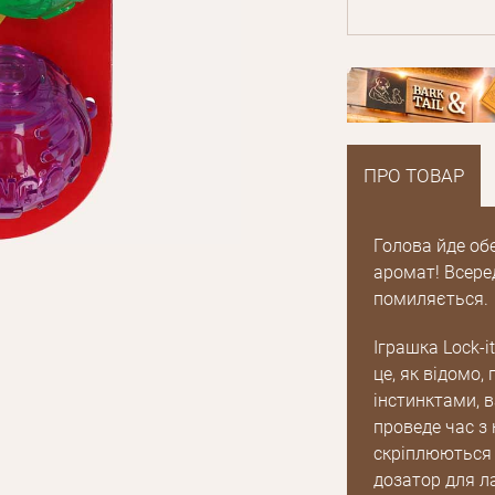
ПРО ТОВАР
Голова йде обе
аромат! Всеред
помиляється.
Іграшка Lock-i
це, як відомо,
інстинктами, 
проведе час з 
скріплюються 
E mail
дозатор для л