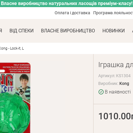
Власне виробництво натуральних ласощів преміум-класу!
Оплата і доставка
Програма лояльнос
Я
ВІД СПЕКИ
ВЛАСНЕ ВИРОБНИЦТВО
НОВИНКИ
ng - Lock-it, L
Іграшка дл
Артикул: KS1304
Виробник:
Kong
В наявності
1010.00