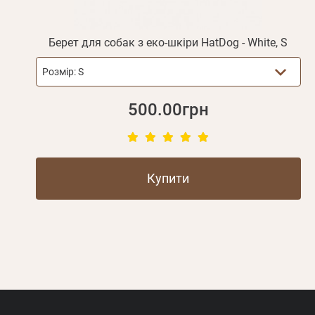
Берет для собак з еко-шкіри HatDog - White, S
Розмір:
S
500.00грн
Купити