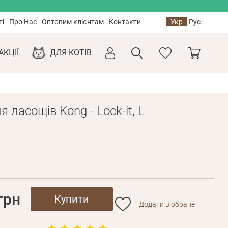
ті
Про Нас
Оптовим клієнтам
Контакти
Укр
Рус
АКЦІЇ
ДЛЯ КОТІВ
я ласощів Kong - Lock-it, L
грн
Купити
Додати в обране