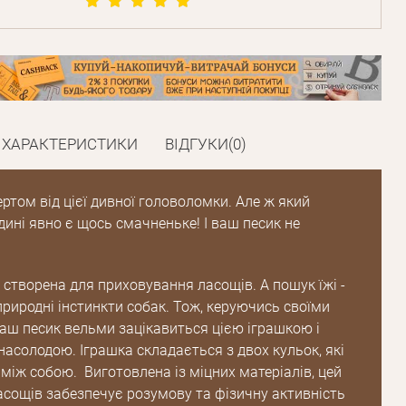
ХАРАКТЕРИСТИКИ
ВІДГУКИ(0)
ртом від цієї дивної головоломки. Але ж який
ині явно є щось смачненьке! І ваш песик не
t створена для приховування ласощів. А пошук їжі -
 природні інстинкти собак. Тож, керуючись своїми
ваш песик вельми зацікавиться цією іграшкою і
насолодою. Іграшка складається з двох кульок, які
між собою. Виготовлена із міцних матеріалів, цей
асощів забезпечує розумову та фізичну активність