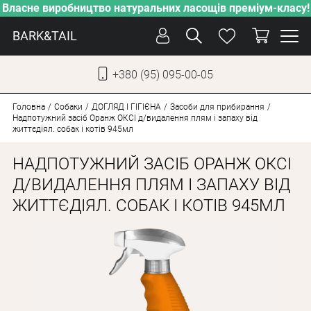
Власне виробництво натуральних ласощів преміум-класу!
BARK&TAIL
+380 (95) 095-00-05
УКР
РУС
Головна
Собаки
ДОГЛЯД І ГІГІЄНА
Засоби для прибирання
Надпотужний засіб Оранж ОКСІ д/видалення плям і запаху від
життєдіял. собак і котів 945мл
ДОГЛЯД
НАДПОТУЖНИЙ ЗАСІБ ОРАНЖ ОКСІ
ПІКЛУВАННЯ
Д/ВИДАЛЕННЯ ПЛЯМ І ЗАПАХУ ВІД
ВІД СПЕКИ
ЖИТТЄДІЯЛ. СОБАК І КОТІВ 945МЛ
ВЛАСНЕ ВИРОБНИЦТВО
НОВИНКИ
АКЦІЇ
ДЛЯ КОТІВ