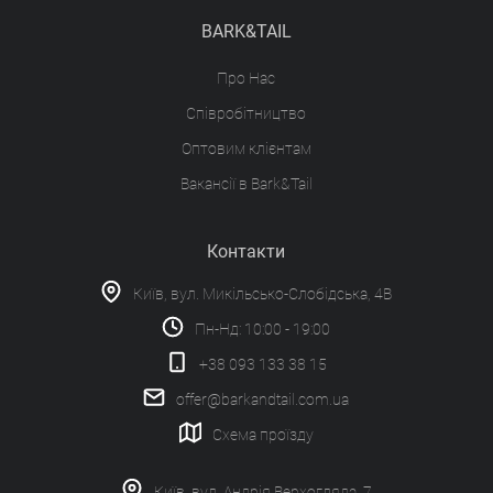
BARK&TAIL
Про Нас
Співробітництво
Оптовим клієнтам
Вакансії в Bark&Tail
Контакти
Київ, вул. Микільсько-Слобідська, 4В
Пн-Нд: 10:00 - 19:00
+38 093 133 38 15
offer@barkandtail.com.ua
Схема проїзду
Київ, вул. Андрія Верхогляда, 7